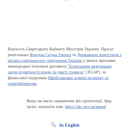
Перейти на сайт Ukraine.ua
Власність Секретаріату Кабінету Міністрів України. Проєкт
реалізовано
Фондом Східна Європа
та
Державним агентством з
питань електронного урядування України
у межах програми
міжнародної технічної допомоги
"Електронне врядування
задля підзвітності влади та участі громади"
(EGAP), за
фінансової підтримки
Швейцарської агенції розвитку та
співробітництва
Якщо ви маєте зауваження або пропозиції, будь
ласка, напишіть нам:
https://ukc.gov.ua/appeal
In English