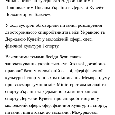
Микола Мовчан зустрівся з Надзвичайним і
Повноважним Послом України в Державі Кувейт
Володимиром
.
Толкачем
У ході зустрічі обговорили питання розширення
двостороннього співробітництва між Україною та
Державою Кувейт у молодіжній сфері,
сфері
фізичної культури і спорту.
Важливими темами бесіди були також
започаткування українсько-кувейтської договірно-
правової бази у молодіжній сфері,
фізичної
сфері
культури і спорту шляхом підписання Меморандуму
про взаєморозуміння між Міністерством молоді та
спорту України та Державною адміністрацією
спорту Держави Кувейт про співробітництво у
молодіжній сфері,
фізичної культури і спорту,
сфері
питання підготовки до засідання Міжурядової