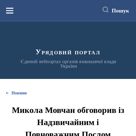
до
основного
Пошук
вмісту
Меню
Урядовий портал
Єдиний вебпортал органів виконавчої влади
України
Новини
Микола Мовчан обговорив із
Надзвичайним і
Повноважним Послом