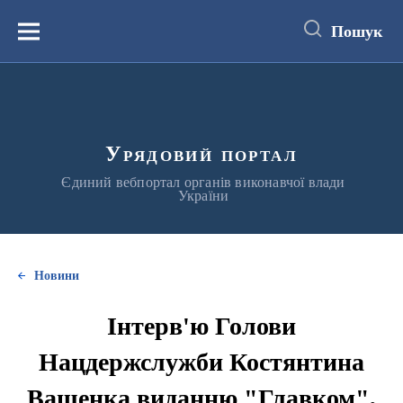
до
основного
Пошук
вмісту
Меню
Урядовий портал
Єдиний вебпортал органів виконавчої влади
України
Новини
Інтерв'ю Голови
Нацдержслужби Костянтина
Ващенка виданню "Главком",