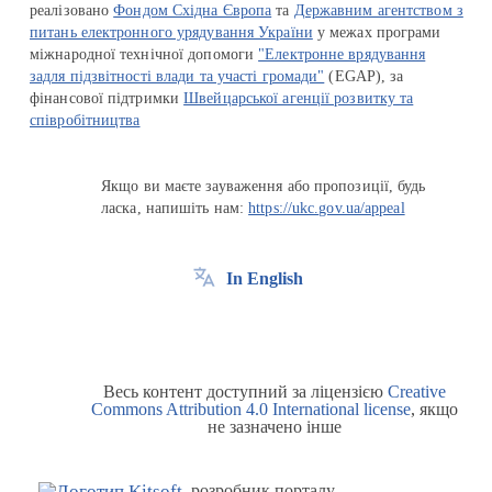
реалізовано
Фондом Східна Європа
та
Державним агентством з
питань електронного урядування України
у межах програми
міжнародної технічної допомоги
"Електронне врядування
задля підзвітності влади та участі громади"
(EGAP), за
фінансової підтримки
Швейцарської агенції розвитку та
співробітництва
Якщо ви маєте зауваження або пропозиції, будь
ласка, напишіть нам:
https://ukc.gov.ua/appeal
In English
Весь контент доступний за ліцензією
Creative
Commons Attribution 4.0 International license
, якщо
не зазначено інше
розробник порталу