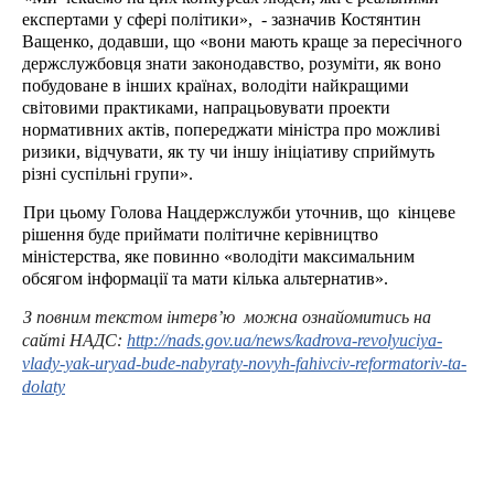
експертами у сфері політики»,
- зазначив Костянтин
Ващенко, додавши, що «вони мають краще за пересічного
держслужбовця знати законодавство, розуміти, як воно
побудоване в інших країнах, володіти найкращими
світовими практиками, напрацьовувати проекти
нормативних актів, попереджати міністра про можливі
ризики, відчувати, як ту чи іншу ініціативу сприймуть
різні суспільні групи».
При цьому Голова
Нацдержслужби
уточнив, що
кінцеве
рішення буде приймати політичне керівництво
міністерства, яке повинно «володіти максимальним
обсягом інформації та мати кілька альтернатив».
З повним текстом інтерв’ю
можна ознайомитись на
сайті НАДС:
http://nads.gov.ua/news/kadrova-revolyuciya-
vlady-yak-uryad-bude-nabyraty-novyh-fahivciv-reformatoriv-ta-
dolaty