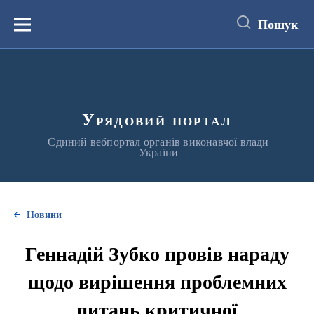
до
основного
Пошук
вмісту
Меню
Урядовий портал
Єдиний вебпортал органів виконавчої влади
України
Новини
Геннадій Зубко провів нараду
щодо вирішення проблемних
питань критичної