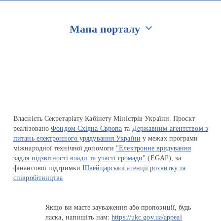
Мапа порталу
Перейти на сайт Ukraine.ua
Власність Секретаріату Кабінету Міністрів України. Проєкт
реалізовано
Фондом Східна Європа
та
Державним агентством з
питань електронного урядування України
у межах програми
міжнародної технічної допомоги
"Електронне врядування
задля підзвітності влади та участі громади"
(EGAP), за
фінансової підтримки
Швейцарської агенції розвитку та
співробітництва
Якщо ви маєте зауваження або пропозиції, будь
ласка, напишіть нам:
https://ukc.gov.ua/appeal