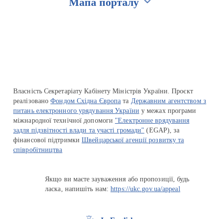
Мапа порталу
Перейти на сайт Ukraine.ua
Власність Секретаріату Кабінету Міністрів України. Проєкт
реалізовано
Фондом Східна Європа
та
Державним агентством з
питань електронного урядування України
у межах програми
міжнародної технічної допомоги
"Електронне врядування
задля підзвітності влади та участі громади"
(EGAP), за
фінансової підтримки
Швейцарської агенції розвитку та
співробітництва
Якщо ви маєте зауваження або пропозиції, будь
ласка, напишіть нам:
https://ukc.gov.ua/appeal