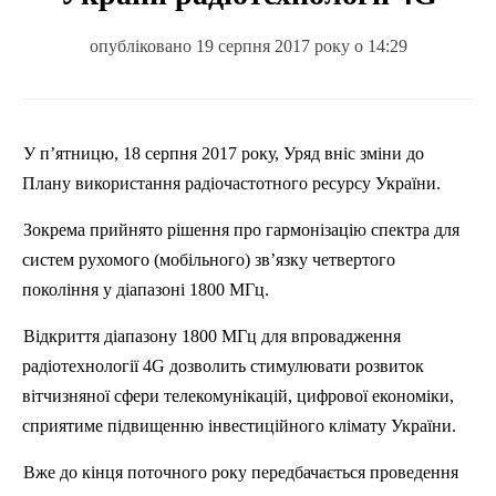
опубліковано 19 серпня 2017 року о 14:29
У п’ятницю, 18 серпня 2017 року, Уряд вніс зміни
до
Плану
використання радіочастотного ресурсу України.
Зокрема прийнято
р
ішення про гармонізацію спектра для
систем рухомого (мобільного) зв’язку четвертого
покоління у діапазоні 1800 МГц.
Відкриття діапазону 1800 МГц для впровадження
радіотехнології 4
G
дозволить стимулювати розвиток
вітчизняної сфери телекомунікацій, цифрової економіки,
сприятиме
п
ідвищенню інвестиційного клімату України.
Вже до кінця
поточного
року передбачається проведення