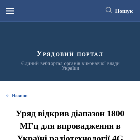
до
основного
Пошук
вмісту
Меню
Урядовий портал
Єдиний вебпортал органів виконавчої влади
України
Новини
Уряд відкрив діапазон 1800
МГц для впровадження в
Україні радіотехнології 4G