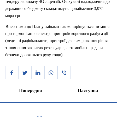
тендеру на видачу 4
G
-ліцензій.
Очікувані
надходження
до
державного
бюджету
складатимуть
щонайменше
3,975
млрд
грн
.
Внесеними
до
Плану
змінами
також
вирішується
питання
про
гармонізацію
спектра
пристроїв
короткого
радіуса
дії
(
медичні
радіоімпланти
,
пристрої
для
вимірювання
рівня
заповнення
закритих
резервуарів
,
автомобільні
радари
безпеки
дорожнього
руху
тощо
).
Попередня
Наступна