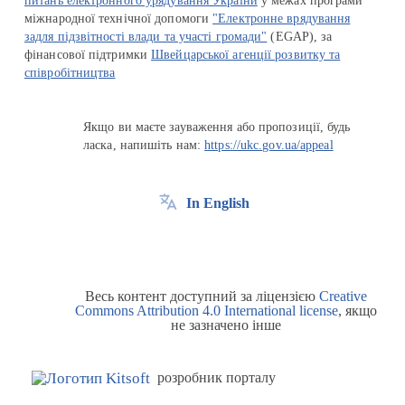
питань електронного урядування України
у межах програми
міжнародної технічної допомоги
"Електронне врядування
задля підзвітності влади та участі громади"
(EGAP), за
фінансової підтримки
Швейцарської агенції розвитку та
співробітництва
Якщо ви маєте зауваження або пропозиції, будь
ласка, напишіть нам:
https://ukc.gov.ua/appeal
In English
Весь контент доступний за ліцензією
Creative
Commons Attribution 4.0 International license
, якщо
не зазначено інше
розробник порталу