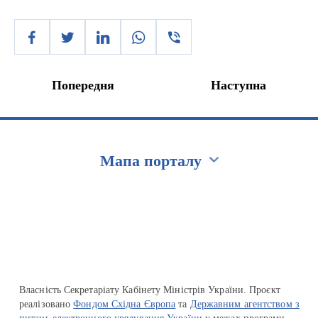
Попередня
Наступна
Мапа порталу
Перейти на сайт Ukraine.ua
Власність Секретаріату Кабінету Міністрів України. Проєкт
реалізовано
Фондом Східна Європа
та
Державним агентством з