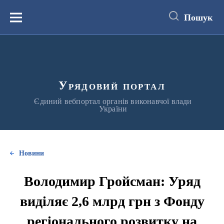
до
основного
Пошук
вмісту
Меню
Урядовий портал
Єдиний вебпортал органів виконавчої влади
України
Новини
Володимир Гройсман: Уряд
виділяє 2,6 млрд грн з Фонду
регіонального розвитку на