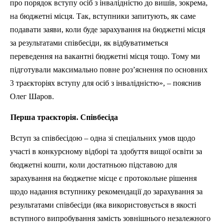
про порядок вступу осіб з інвалідністю до вишів, зокрема,
на бюджетні місця. Так, вступники запитують, як саме
подавати заяви, коли буде зарахування на бюджетні місця
за результатами співбесіди, як відбуватиметься
переведення на вакантні бюджетні місця тощо. Тому ми
підготували максимально повне роз’яснення по
основни
х
3 траєкторія
х
вступу для осіб з інвалідністю», – пояснив
Олег Шаров.
Перша траєкторія. Співбесіда
Вступ за співбесідою – одна зі спеціальних умов щодо
участі в конкурсному відборі та здобуття вищої освіти за
бюджетні кошти, коли достатньою підставою для
зарахування на бюджетне місце є протокольне рішення
щодо надання вступнику рекомендації до зарахування за
результатами співбесіди (яка використовується в якості
вступного випробування замість зовнішнього незалежного