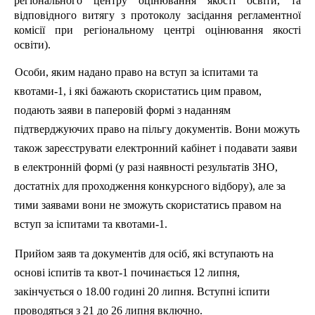
регіонального центру оцінювання якості освіти, та
відповідного витягу з протоколу засідання регламентної
комісії при регіональному центрі оцінювання якості
освіти).
Особи, яким надано право на вступ за іспитами та
квотами-1, і які бажають скористатись цим правом,
подають заяви в паперовій формі з наданням
підтверджуючих право на пільгу документів. Вони можуть
також зареєструвати електронний кабінет і подавати заяви
в електронній формі (у разі наявності результатів ЗНО,
достатніх для проходження конкурсного відбору), але за
тими заявами вони не зможуть скористатись правом на
вступ за іспитами та квотами-1.
Прийом заяв та документів для осіб, які вступають на
основі іспитів та квот-1 починається 12 липня,
закінчується о 18
.
00
годин
і 20 липня. Вступні іспити
проводяться з 21 до 26 липня включно.