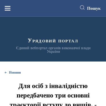
до
основного
Пошук
вмісту
Меню
Урядовий портал
Єдиний вебпортал органів виконавчої влади
України
Новини
Для осіб з інвалідністю
передбачено три основні
траєкторії вступу до вишів, -