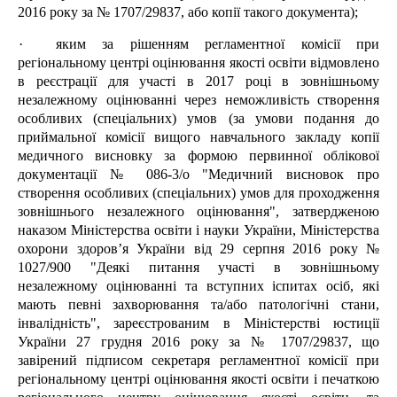
2016 року за № 1707/29837, або копії такого документа);
·
яким за рішенням регламентної комісії при
регіональному центрі оцінювання якості освіти відмовлено
в реєстрації для участі в 2017 році в зовнішньому
незалежному оцінюванні через неможливість створення
особливих (спеціальних) умов (за умови подання до
приймальної комісії вищого навчального закладу копії
медичного висновку за формою первинної облікової
документації № 086-3/о "Медичний висновок про
створення особливих (спеціальних) умов для проходження
зовнішнього незалежного оцінювання", затвердженою
наказом Міністерства освіти і науки України, Міністерства
охорони здоров’я України від 29 серпня 2016 року №
1027/900 "Деякі питання участі в зовнішньому
незалежному оцінюванні та вступних іспитах осіб, які
мають певні захворювання та/або патологічні стани,
інвалідність", зареєстрованим в Міністерстві юстиції
України 27 грудня 2016 року за № 1707/29837, що
завірений підписом секретаря регламентної комісії при
регіональному центрі оцінювання якості освіти і печаткою