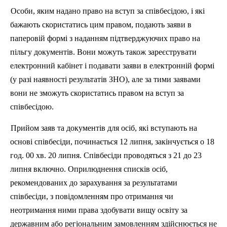
Особи, яким надано право на вступ за співбесідою, і які
бажають скористатись цим правом, подають заяви в
паперовій формі з наданням підтверджуючих право на
пільгу документів. Вони можуть також зареєструвати
електронний кабінет і подавати заяви в електронній формі
(у разі наявності результатів ЗНО), але за тими заявами
вони не зможуть скористатись правом на вступ за
співбесідою.
Прийом заяв та документів для осіб, які вступають на
основі співбесіди
,
починається 12 липня, закінчується о 18
год. 00 хв. 20 липня. Співбесіди проводяться з 21 до 23
липня включно. Оприлюднення списків осіб,
рекомендованих до зарахування за результатами
співбесіди, з повідомленням про отримання чи
неотримання ними права здобувати вищу освіту за
державним або регіональним замовленням здійснюється не