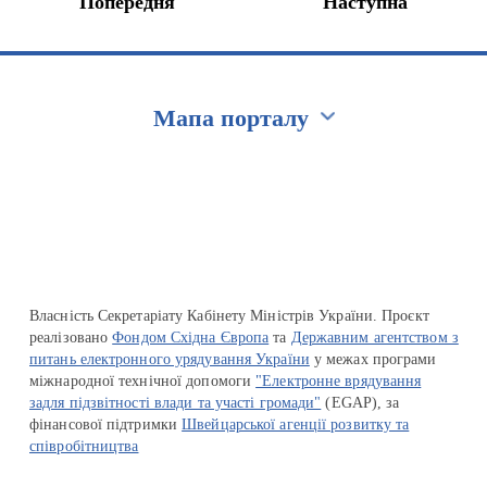
Попередня
Наступна
Мапа порталу
Перейти на сайт Ukraine.ua
Власність Секретаріату Кабінету Міністрів України. Проєкт
реалізовано
Фондом Східна Європа
та
Державним агентством з
питань електронного урядування України
у межах програми
міжнародної технічної допомоги
"Електронне врядування
задля підзвітності влади та участі громади"
(EGAP), за
фінансової підтримки
Швейцарської агенції розвитку та
співробітництва