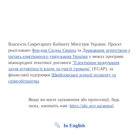
Перейти на сайт Ukraine.ua
Власність Секретаріату Кабінету Міністрів України. Проєкт
реалізовано
Фондом Східна Європа
та
Державним агентством з
питань електронного урядування України
у межах програми
міжнародної технічної допомоги
"Електронне врядування
задля підзвітності влади та участі громади"
(EGAP), за
фінансової підтримки
Швейцарської агенції розвитку та
співробітництва
Якщо ви маєте зауваження або пропозиції, будь
ласка, напишіть нам:
https://ukc.gov.ua/appeal
In English