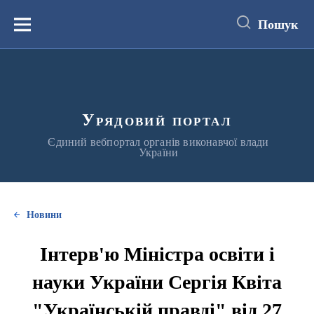
до
основного
Пошук
вмісту
Меню
Урядовий портал
Єдиний вебпортал органів виконавчої влади
України
Новини
Інтерв'ю Міністра освіти і
науки України Сергія Квіта
"Українській правді" від 27