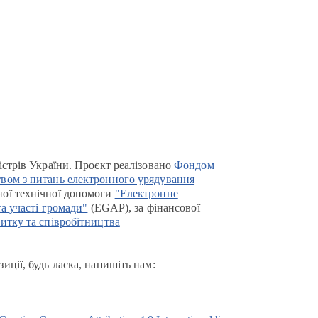
істрів України. Проєкт реалізовано
Фондом
вом з питань електронного урядування
ої технічної допомоги
"Електронне
та участі громади"
(EGAP), за фінансової
итку та співробітництва
иції, будь ласка, напишіть нам: