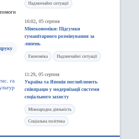
Надзвичайні ситуації
допомоги
,
16:02
05 серпня
Мінекономіки: Підсумки
гуманітарного розмінування за
липень
 друку
Економіка
Надзвичайні ситуації
,
11:29
05 серпня
ис. га
Україна та Японія поглиблюють
ультур
співпрацю у модернізації системи
соціального захисту
Міжнародна діяльність
Соціальна політика