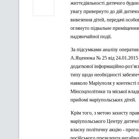
життєдіяльності дитячого будин
увагу привернуто до дій дитячо
вивезення дітей, передачі особо
оглянуто
п
ідвальне приміщення,
надзвичайної події.
За підсумками аналізу оператив
А.Яценюка № 25 від 24.01.2015 
додаткової інформаційно-роз’яс
типу щодо необхідності забезпеч
навколо Маріуполя
у
контексті 
Мінсоцполітики та міської влад
прийомі маріупольських дітей.
Крім того, з метою захисту пра
маріупольського Центру дитячої
власну політичну акцію - прого
російського президента негайно