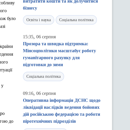
витратити кошти та як долучитися
собливу
бізнесу
вого
кож було
Освіта і наука
Соціальна політика
азі
,
15:35
06 серпня
Прозора та швидка підтримка:
України
Мінсоцполітики масштабує роботу
ведення
гуманітарного рахунку для
ного
підготовки до зими
туації
Соціальна політика
 у
,
09:16
06 серпня
Оперативна інформація ДСНС щодо
ліквідації наслідків ведення бойових
про
дій російською федерацією та роботи
огою до
піротехнічних підрозділів