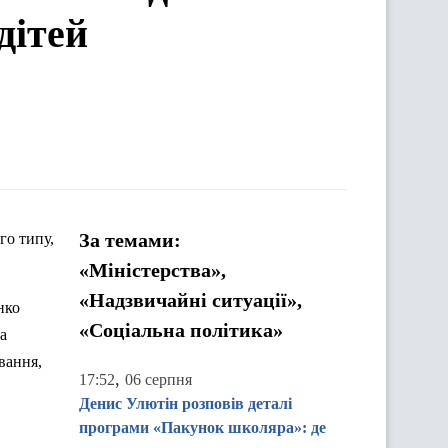
дітей
За темами:
го типу,
«Міністерства»,
«Надзвичайні ситуації»,
нко
«Соціальна політика»
а
вання,
,
17:52
06 серпня
Денис Улютін розповів деталі
програми «Пакунок школяра»: де