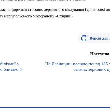
валася інформація стосовно державного
п
іклування і фінансової 
лу маріупольського мікрорайону «Східний».
Версія для
Наступна
ілізації з
На Львівщині посіяно понад 185 т
о близько 4
озимих зернових к