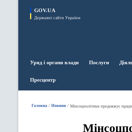
до
основного
GOV.UA
вмісту
Державні сайти України
Уряд і органи влади
Послуги
Діял
Пресцентр
Головна
Новини
Мінсоцполітики продовжує працю
Мінсоцпо