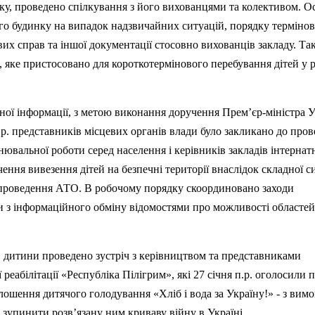
ку, проведено спілкування з його вихованцями та колективом. О
го будинку на випадок надзвичайних ситуацій, порядку терміно
вих справ та іншої документації стосовно вихованці
в
закладу. Та
 яке пристосовано для короткотермінового перебування дітей у р
ної інформації, з метою виконання доручення
П
рем’єр-міністра 
р. представників місцевих органів влади було закликано до про
нювальної роботи серед населення і керівників закладів інтернат
ення вивезення дітей на безпечні території внаслідок складної си
проведення АТО. В робочому порядку скоординовано заходи
и з інформаційного обміну відомостями про можливості областей
в дитини проведено зустріч з керівництвом та представниками
 реабілітації «Республіка
П
ілігрим», які 27 січня п.р. оголосили 
лошення дитячого голодування «Хліб і вода за Україну!» - з вим
 зупинити розв’язану ним криваву війну в Україні.