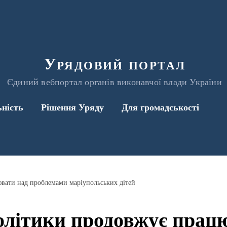
Урядовий портал
Єдиний вебпортал органів виконавчої влади України
ьність
Рішення Уряду
Для громадськості
вати над проблемами маріупольських дітей
літики продовжує прац