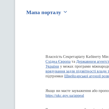
Мапа порталу
Перейти на сайт Ukraine.ua
Власність Секретаріату Кабінету Мін
Східна Європа
та
Державним агентст
України
у межах програми міжнародн
врядування задля підзвітності влади 
підтримки
Швейцарської агенції розв
Якщо ви маєте зауваження або пропоз
https://ukc.gov.ua/appeal