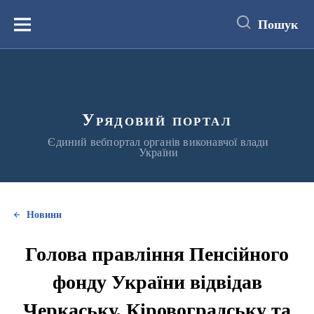
до
основного
Пошук
вмісту
Меню
Урядовий портал
Єдиний вебпортал органів виконавчої влади
України
Новини
Голова правління Пенсійного
фонду України відвідав
Черкаську, Кіровоградську та