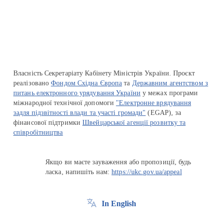
Перейти на сайт Ukraine.ua
Власність Секретаріату Кабінету Міністрів України. Проєкт
реалізовано
Фондом Східна Європа
та
Державним агентством з
питань електронного урядування України
у межах програми
міжнародної технічної допомоги
"Електронне врядування
задля підзвітності влади та участі громади"
(EGAP), за
фінансової підтримки
Швейцарської агенції розвитку та
співробітництва
Якщо ви маєте зауваження або пропозиції, будь
ласка, напишіть нам:
https://ukc.gov.ua/appeal
In English