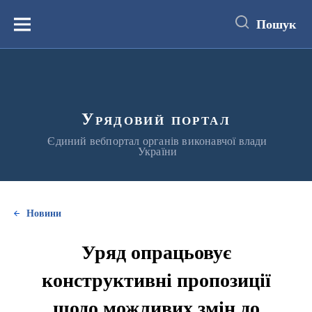
до
основного
Пошук
вмісту
Меню
Урядовий портал
Єдиний вебпортал органів виконавчої влади
України
Новини
Уряд опрацьовує
конструктивні пропозиції
щодо можливих змін до