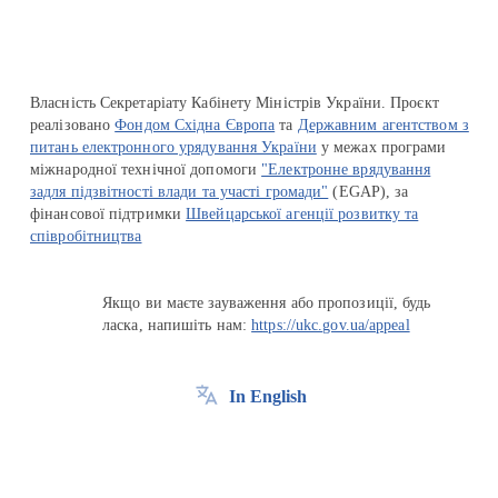
Власність Секретаріату Кабінету Міністрів України. Проєкт
реалізовано
Фондом Східна Європа
та
Державним агентством з
питань електронного урядування України
у межах програми
міжнародної технічної допомоги
"Електронне врядування
задля підзвітності влади та участі громади"
(EGAP), за
фінансової підтримки
Швейцарської агенції розвитку та
співробітництва
Якщо ви маєте зауваження або пропозиції, будь
ласка, напишіть нам:
https://ukc.gov.ua/appeal
In English