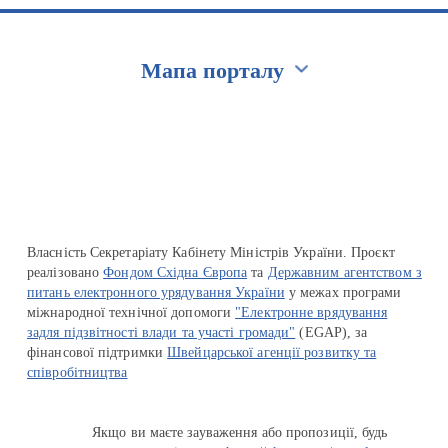
Мапа порталу
Перейти на сайт Ukraine.ua
Власність Секретаріату Кабінету Міністрів України. Проєкт
реалізовано
Фондом Східна Європа
та
Державним агентством з
питань електронного урядування України
у межах програми
міжнародної технічної допомоги
"Електронне врядування
задля підзвітності влади та участі громади"
(EGAP), за
фінансової підтримки
Швейцарської агенції розвитку та
співробітництва
Якщо ви маєте зауваження або пропозиції, будь