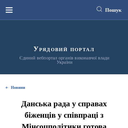
до
основного
Пошук
вмісту
Меню
Урядовий портал
Єдиний вебпортал органів виконавчої влади
України
Новини
Данська рада у справах
біженців у співпраці з
Мінсоцполітики готова