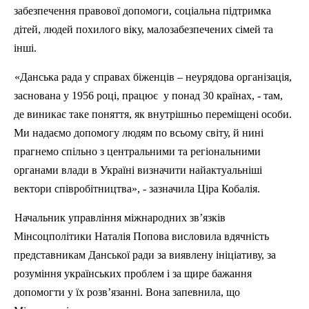
забезпечення правової допомоги, соціальна підтримка
дітей, людей похилого віку, малозабезпечених сімей та
інші.
«Данська рада у справах біженців – неурядова організація,
заснована у 1956 році, працює у понад 30 країнах, - там,
де виникає таке поняття, як внутрішньо переміщені особи.
Ми надаємо допомогу людям по всьому світу, й нині
прагнемо спільно з центральними та регіональними
органами влади в Україні визначити найактуальніші
вектори співробітництва», - зазначила Ціра Кобалія.
Начальник управління міжнародних зв’язків
Мінсоцполітики Наталія Попова висловила вдячність
представникам Данської ради за виявлену ініціативу, за
розуміння українських проблем і за щире бажання
допомогти у їх розв’язанні. Вона запевнила, що