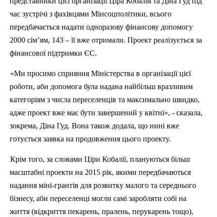
представники цієї організації Ціра Кобалія та Діна Гуд під
час зустрічі з фахівцями Мінсоцполітики, всього
передбачається надати одноразову фінансову допомогу
2000 сім’ям, 143 – її вже отримали. Проект реалізується за
фінансової підтримки ЄС.
«Ми просимо сприяння Міністерства в організації цієї
роботи, аби допомога була надана найбільш вразливим
категоріям з числа переселенців та максимально швидко,
адже проект вже має бути завершений у квітні», - сказала,
зокрема, Діна Гуд. Вона також додала, що нині вже
готується заявка на продовження цього проекту.
Крім того, за словами Ціри Кобалії, плануються більш
масштабні проекти на 2015 рік, якими передбачаються
надання міні-грантів для розвитку малого та середнього
бізнесу, аби переселенці могли самі заробляти собі на
життя (відкриття пекарень, пралень, перукарень тощо),