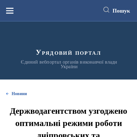
до
основного
Пошук
вмісту
Меню
Урядовий портал
Єдиний вебпортал органів виконавчої влади
України
Новини
Держводагентством узгоджено
оптимальні режими роботи
дніпровських та