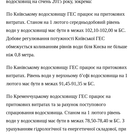
водосховищ на січень 2015 року, зокрема:
По Київському водосховищу ГЕС працює на притокових
витратах. Станом на 1 лютого середньодобовий
р
івень
води у водосховищі має бути в межах 102,10-102,00 м БС.
Добове регулювання потужності Київської ГЕС
обмежується коливанням
р
івнів води біля Києва не більше
ніж 0,8 метра.
По Канівському водосховищу ГЕС працює на притокових
витратах.
Р
івень води у верхньому б’єфі водосховища на 1
лютого має бути в межах 91,45-91,35 м БС.
По Кременчуцькому водосховищу ГЕС працює на
притокових витратах та за рахунок поступового
спрацювання водосховища. Станом на 1 лютого
р
івень
води у водосховищі має бути в межах 78,50-78,40 м БС.
З
урахуванням гідрологічної та енергетичної складової, при