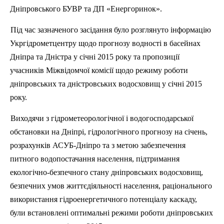
Дніпровського БУВР та ДП «Енергоринок».
П
ід час зазначеного засідання було розглянуто інформацію
Укргідрометцентру щодо прогнозу водності в басейнах
Дніпра та Дністра у січні 2015 року та пропозиції
учасників Міжвідомчої комісії щодо режиму роботи
дніпровських та дністровських водосховищ у січні 2015
року.
Виходячи з гідрометеорологічної і водогосподарської
обстановки на Дні
пр
і, гідрологічного прогнозу на січень,
розрахунків АСУБ-Дніпро та з метою забезпечення
питного водопостачання населення, підтримання
екологічно-безпечного стану дніпровських водосховищ,
безпечних умов життєдіяльності населення, раціонального
використання гідроенергетичного потенціалу каскаду,
були встановлені оптимальні режими роботи дніпровських