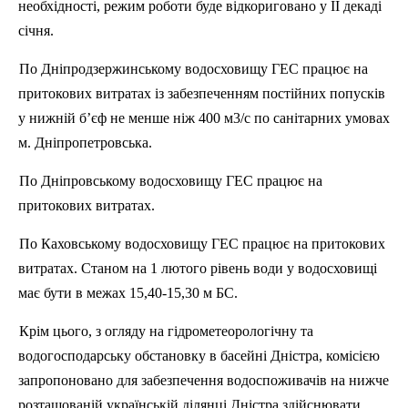
необхідності, режим роботи буде відкориговано у ІІ декаді
січня.
По Дніпродзержинському водосховищу ГЕС працює на
притокових витратах із забезпеченням постійних попускі
в
у нижній б’єф не менше ніж 400 м3/с по санітарних умовах
м. Дніпропетровська.
По Дніпровському водосховищу ГЕС працює на
притокових витратах.
По Каховському водосховищу ГЕС працює на притокових
витратах. Станом на 1 лютого
р
івень води у водосховищі
має бути в межах 15,40-15,30 м БС.
Крім цього, з огляду на гідрометеорологічну та
водогосподарську обстановку в басейні Дністра, комісією
запропоновано для забезпечення водоспоживачів на нижче
розташованій українській ділянці Дністра здійснювати