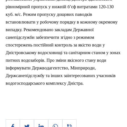
р
івномірний пропуск у нижній б’єф витратами 120-130
куб. м/с. Режим пропуску дощових паводків
встановлювати у робочому порядку в кожному окремому
випадку. Рекомендовано закладам
Д
ержавної
санепідслужби забезпечити згідно з режимом
спостережень постійний контроль за якістю води у
Дністровському водосховищі та санітарним станом у зонах
питних водозаборів. Про зміни якісного стану води
інформувати Держводагентство, Мінприроди,
Держсанепідслужбу та інших заінтересованих учасників
водогосподарського комплексу Дністра.