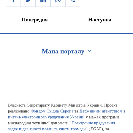
Попередня
Наступна
Мапа порталу
Перейти на сайт Ukraine.ua
Власність Секретаріату Кабінету Міністрів України. Проєкт
реалізовано
Фондом Східна Європа
та
Державним агентством з
питань електронного урядування України
у межах програми
міжнародної технічної допомоги
"Електронне врядування
задля підзвітності влади та участі громади"
(EGAP), за