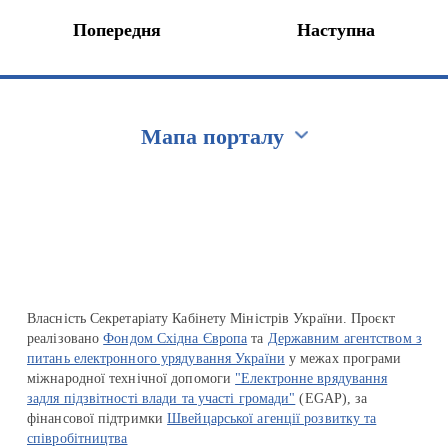
Попередня
Наступна
Мапа порталу
Перейти на сайт Ukraine.ua
Власність Секретаріату Кабінету Міністрів України. Проєкт
реалізовано
Фондом Східна Європа
та
Державним агентством з
питань електронного урядування України
у межах програми
міжнародної технічної допомоги
"Електронне врядування
задля підзвітності влади та участі громади"
(EGAP), за
фінансової підтримки
Швейцарської агенції розвитку та
співробітництва