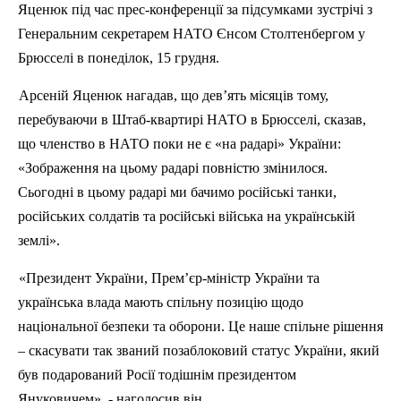
Яценюк
під час прес-конференції за підсумками зустрічі з
Генеральним секретарем НАТО
Єнсом
Столтенбергом
у
Брюсселі в понеділок, 15 грудня.
Арсеній
Яценюк
нагадав, що дев’ять місяців тому,
перебуваючи в Штаб-квартирі НАТО в Брюсселі, сказав,
що членство в НАТО поки не є «на радарі» України:
«Зображення на цьому радарі повністю змінилося.
Сьогодні в цьому радарі ми бачимо російські танки,
російських солдатів та російські війська на українській
землі».
«Президент України, Прем’єр-міністр України та
українська влада мають спільну позицію щодо
національної безпеки та оборони. Це наше спільне рішення
– скасувати так званий позаблоковий статус України, який
був подарований Росії тодішнім президентом
Януковичем», - наголосив він.