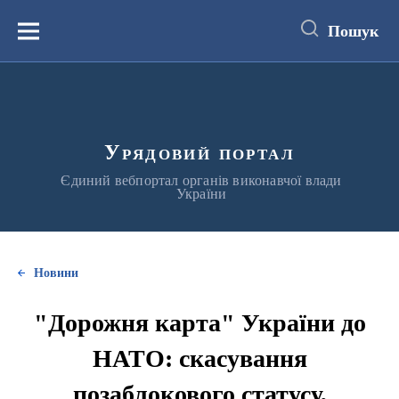
до
основного
Пошук
вмісту
Меню
Урядовий портал
Єдиний вебпортал органів виконавчої влади
України
Новини
"Дорожня карта" України до
НАТО: скасування
позаблокового статусу,