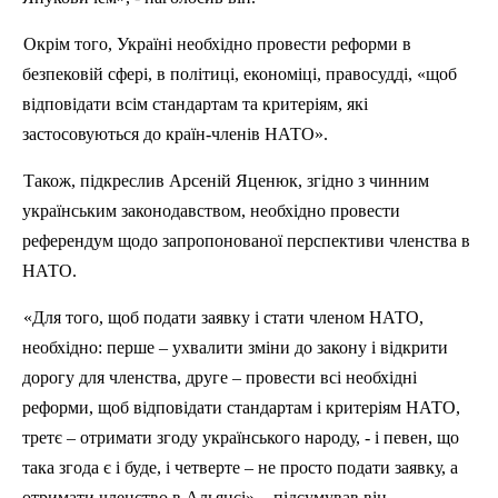
Окрім того, Україні необхідно провести реформи в
безпековій
сфері, в політиці, економіці, правосудді, «щоб
відповідати всім стандартам та критеріям, які
застосовуються до країн-членів НАТО».
Також, підкреслив Арсеній
Яценюк
, згідно з чинним
українським законодавством, необхідно провести
референдум щодо запропонованої перспективи членства в
НАТО.
«Для того, щоб подати заявку і стати членом НАТО,
необхідно: перше – ухвалити зміни до закону і відкрити
дорогу для членства, друге – провести всі необхідні
реформи, щоб відповідати стандартам і критеріям НАТО,
третє – отримати згоду українського народу, - і певен, що
така згода є і буде, і четверте – не просто подати заявку, а
отримати членство в Альянсі», - підсумував він.