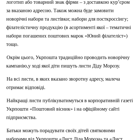
логотип або товарний знак фірми – з доставкою кур’єром
за вказаною адресою. Також можна буде замовити
новорічні набори та листівки; набори для посткроссінгу;
філателістичну продукцію (в асортименті якої – тематичні
набори погашених поштових марок «Юний філателі
ст
»)
тощо.
Окрім цього, Укрпошта традиційно проводить новорічну
кампанію,у ході якої діти пишуть листи
Д
іду Морозу.
На
вс
і листи, в яких вказано зворотну адресу, малеча
отримає відповіді.
Найкращі листи публікуватимуться в корпоративній газеті
Укрпошти «Поштовий вісник» і на офіційному сайті
п
ідприємства.
Батьки можуть порадувати своїх дітей святковими
наборами від Укрпошти «Лист
Д
іда Мороза» та «Лист