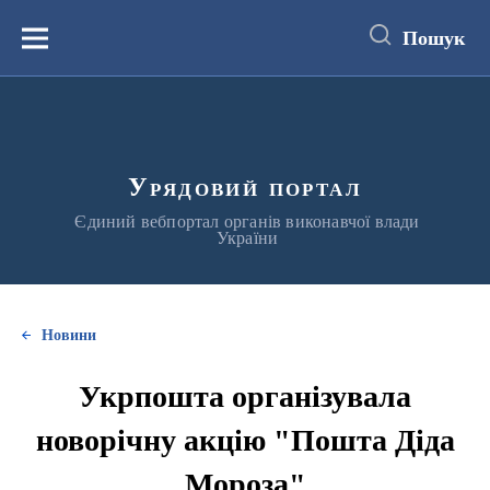
до
основного
Пошук
вмісту
Меню
Урядовий портал
Єдиний вебпортал органів виконавчої влади
України
Новини
Укрпошта організувала
новорічну акцію "Пошта Діда
Мороза"