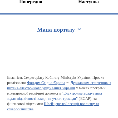
Попередня
Наступна
Мапа порталу
Перейти на сайт Ukraine.ua
Власність Секретаріату Кабінету Міністрів України. Проєкт
реалізовано
Фондом Східна Європа
та
Державним агентством з
питань електронного урядування України
у межах програми
міжнародної технічної допомоги
"Електронне врядування
задля підзвітності влади та участі громади"
(EGAP), за
фінансової підтримки
Швейцарської агенції розвитку та
співробітництва