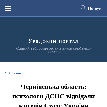
до
основного
Пошук
вмісту
Меню
Урядовий портал
Єдиний вебпортал органів виконавчої влади
України
Новини
Чернівецька область:
психологи ДСНС відвідали
жителів Сходу України