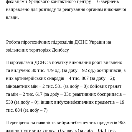
фахівцями Урядового контактного центру, 116 звернень
направлено для розгляду та реагування органам виконавчої
влади.
Робота
п
іротехнічних підрозділів ДСНС України на
звільнених територіях Донбасу
Підрозділами ДСНС з початку виконання робіт виявлено
та вилучено 30 тис. 479 од. (за добу – 92 од.) боєприпасів, з
них артилерійських снарядів – 4 тис. 867 (за добу – 2);
мінометних мін – 2 тис. 581 (за добу – 0); бойових гранат
та мін – 2 тис. 617 (за добу – 33); реактивних боєприпасів –
530 (за добу – 0); інших вибухонебезпечних предметів – 19
тис. 884 (за добу – 7).
Перевірено на наявність вибухонебезпечних предметів 963
адміністративних споруд і будівель (за добу – 0), 1 тис.