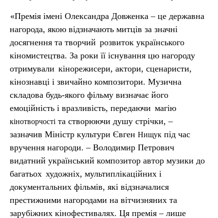
«Премія імені Олександра Довженка – це державна
нагорода, якою відзначають митців за значні
досягнення та творчий
розвиток українського
кіномистецтва. За роки її існування цю нагороду
отримували
кінорежисери, актори, сценаристи,
кінознавці і звичайно композитори. Музична
складова будь-якого фільму визначає його
емоційність і вразливість, передаючи
магію
та створюючи душу стрічки, –
кінотворчості
зазначив Міністр культури Євген
під час
Нищук
вручення нагороди. – Володимир Петрович
видатний український композитор автор музики до
багатьох
художніх, мультиплікаційних і
документальних фільмів, які відзначалися
престижними нагородами на вітчизняних та
зарубіжних кінофестивалях. Ця премія – лише