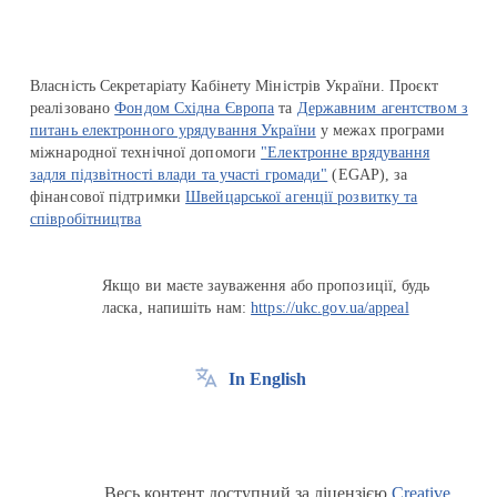
Власність Секретаріату Кабінету Міністрів України. Проєкт
реалізовано
Фондом Східна Європа
та
Державним агентством з
питань електронного урядування України
у межах програми
міжнародної технічної допомоги
"Електронне врядування
задля підзвітності влади та участі громади"
(EGAP), за
фінансової підтримки
Швейцарської агенції розвитку та
співробітництва
Якщо ви маєте зауваження або пропозиції, будь
ласка, напишіть нам:
https://ukc.gov.ua/appeal
In English
Весь контент доступний за ліцензією
Creative