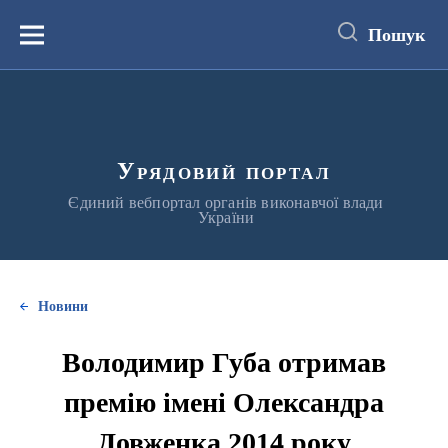
до
основного
Пошук
вмісту
Меню
Урядовий портал
Єдиний вебпортал органів виконавчої влади
України
Новини
Володимир Губа отримав
премію імені Олександра
Довженка 2014 року