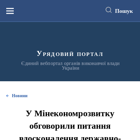
до
основного
Пошук
вмісту
Меню
Урядовий портал
Єдиний вебпортал органів виконавчої влади
України
Новини
У Мінекономрозвитку
обговорили питання
вдосконалення державно-