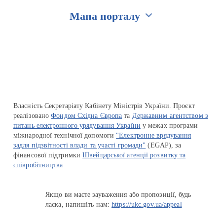
Мапа порталу
Перейти на сайт Ukraine.ua
Власність Секретаріату Кабінету Міністрів України. Проєкт
реалізовано
Фондом Східна Європа
та
Державним агентством з
питань електронного урядування України
у межах програми
міжнародної технічної допомоги
"Електронне врядування
задля підзвітності влади та участі громади"
(EGAP), за
фінансової підтримки
Швейцарської агенції розвитку та
співробітництва
Якщо ви маєте зауваження або пропозиції, будь
ласка, напишіть нам:
https://ukc.gov.ua/appeal