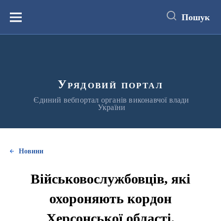
до
основного
Пошук
вмісту
Меню
Урядовий портал
Єдиний вебпортал органів виконавчої влади
України
Новини
Військовослужбовців, які
охороняють кордон
Херсонської області,