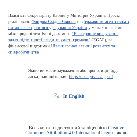
Власність Секретаріату Кабінету Міністрів України. Проєкт
реалізовано
Фондом Східна Європа
та
Державним агентством з
питань електронного урядування України
у межах програми
міжнародної технічної допомоги
"Електронне врядування
задля підзвітності влади та участі громади"
(EGAP), за
фінансової підтримки
Швейцарської агенції розвитку та
співробітництва
Якщо ви маєте зауваження або пропозиції, будь
ласка, напишіть нам:
https://ukc.gov.ua/appeal
In English
Весь контент доступний за ліцензією
Creative
Commons Attribution 4.0 International license
, якщо