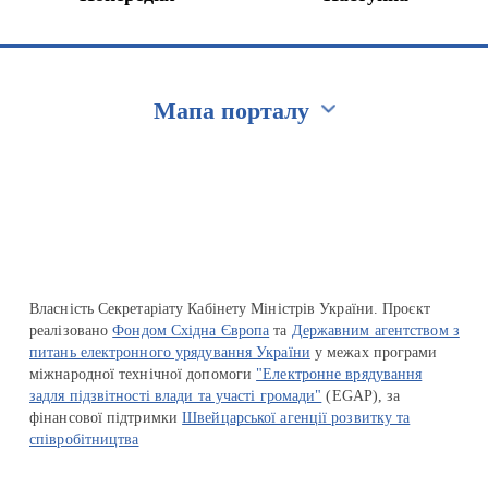
Мапа порталу
Перейти на сайт Ukraine.ua
Власність Секретаріату Кабінету Міністрів України. Проєкт
реалізовано
Фондом Східна Європа
та
Державним агентством з
питань електронного урядування України
у межах програми
міжнародної технічної допомоги
"Електронне врядування
задля підзвітності влади та участі громади"
(EGAP), за
фінансової підтримки
Швейцарської агенції розвитку та
співробітництва