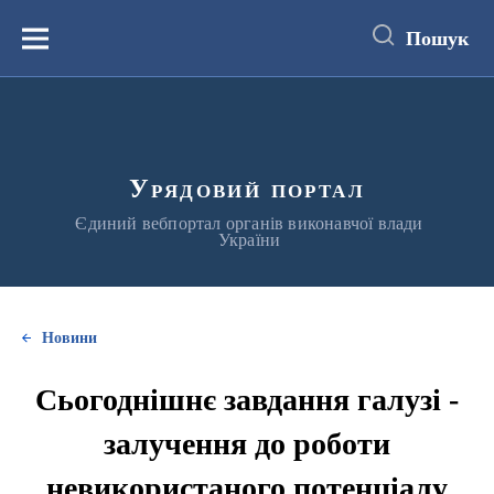
до
основного
Пошук
вмісту
Меню
Урядовий портал
Єдиний вебпортал органів виконавчої влади
України
Новини
Сьогоднішнє завдання галузі -
залучення до роботи
невикористаного потенціалу