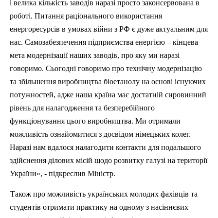
і велика кількість заводів наразі просто законсервована в
роботі. Питання раціонального використання
енергоресурсів
в
умовах війни з РФ є дуже актуальним для
нас. Самозабезпечення
п
ідприємства енергією – кінцева
мета модернізації наших заводів, про яку ми наразі
говоримо. Сьогодні говоримо про технічну модернізацію
та збільшення виробництва біоетанолу на основі існуючих
потужностей, адже наша країна має достатній сировинний
р
івень для налагодження та безперебійного
функціонування цього виробництва. Ми отримали
можливість ознайомитися з досвідом німецьких колег.
Наразі нам вдалося налагодити контакти для подальшого
здійснення ділових місій щодо розвитку галузі на території
України», -
п
ідкреслив Міністр.
Також про можливість українських молодих фахівців та
студентів отримати практику на одному з насіннєвих