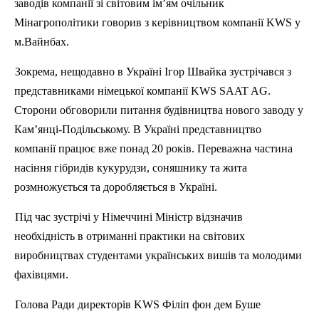
заводів компанії зі світовим ім’ям очільник
Мінагрополітики говорив з керівництвом компанії
KWS
у
м
.В
айнбах.
Зокрема, нещодавно в Україні Ігор Швайка зустрічався з
представниками німецької компанії
KWS
SAAT
AG
.
Сторони обговорили питання будівництва нового заводу у
Кам’янц
і-
Подільському. В Україні представництво
компанії працює вже понад 20 років. Переважна частина
насіння гібридів кукурудзи, соняшнику та жита
розмножується та доробляється в Україні.
П
ід час зустрічі у Німеччині Міністр відзначив
необхідність в отриманні практики на світових
виробництвах студентами українських вишів та молодими
фахівцями.
Голова Ради директорів
KWS
Філі
п
фон дем Буше