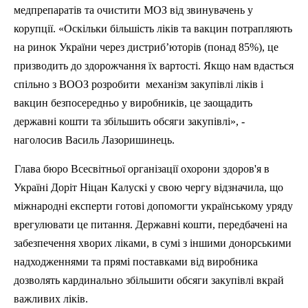
медпрепаратів та очистити МОЗ від звинувачень у
корупції. «Оскільки більшість ліків та вакцин потрапляють
на ринок України через дистриб’юторів (понад 85%), це
призводить до
здорожчання
їх вартості. Якщо нам вдасться
спільно з ВООЗ розробити
механізм закупівлі ліків і
вакцин безпосередньо у виробників, це заощадить
державні кошти та збільшить обсяги закупівлі», -
наголосив Василь
Лазоришинець
.
Глава бюро Всесвітньої організації охорони здоров'я в
Україні
Доріт
Ніцан
Калускі
у свою чергу відзначила, що
міжнародні експерти готові допомогти українському уряду
врегулювати це питання. Державні кошти, передбачені на
забезпечення хворих ліками, в сумі з іншими донорськими
надходженнями та прямі поставками від виробника
дозволять кардинально збільшити обсяги закупівлі вкрай
важливих ліків.