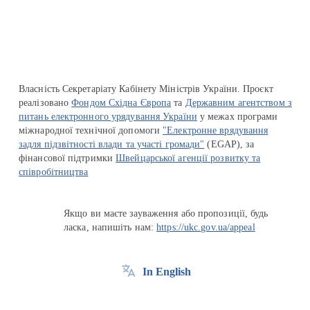
Власність Секретаріату Кабінету Міністрів України. Проєкт
реалізовано
Фондом Східна Європа
та
Державним агентством з
питань електронного урядування України
у межах програми
міжнародної технічної допомоги
"Електронне врядування
задля підзвітності влади та участі громади"
(EGAP), за
фінансової підтримки
Швейцарської агенції розвитку та
співробітництва
Якщо ви маєте зауваження або пропозиції, будь
ласка, напишіть нам:
https://ukc.gov.ua/appeal
In English