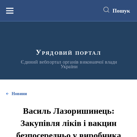
до
основного
Пошук
вмісту
Меню
Урядовий портал
Єдиний вебпортал органів виконавчої влади
України
Новини
Василь Лазоришинець:
Закупівля ліків і вакцин
безпосередньо у виробника