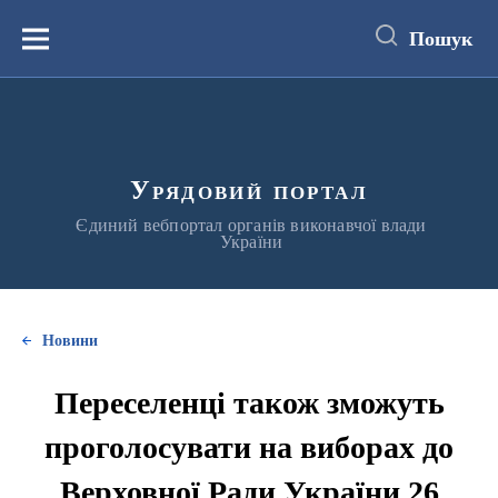
до
основного
Пошук
вмісту
Меню
Урядовий портал
Єдиний вебпортал органів виконавчої влади
України
Новини
Переселенці також зможуть
проголосувати на виборах до
Верховної Ради України 26