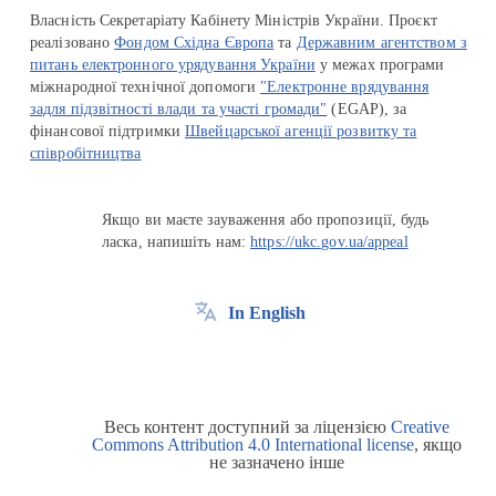
Власність Секретаріату Кабінету Міністрів України. Проєкт
реалізовано
Фондом Східна Європа
та
Державним агентством з
питань електронного урядування України
у межах програми
міжнародної технічної допомоги
"Електронне врядування
задля підзвітності влади та участі громади"
(EGAP), за
фінансової підтримки
Швейцарської агенції розвитку та
співробітництва
Якщо ви маєте зауваження або пропозиції, будь
ласка, напишіть нам:
https://ukc.gov.ua/appeal
In English
Весь контент доступний за ліцензією
Creative
Commons Attribution 4.0 International license
, якщо
не зазначено інше