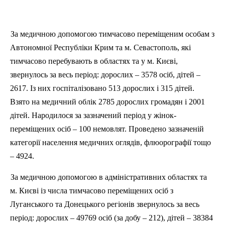
За медичною допомогою тимчасово переміщеним особам з
Автономної Республіки Крим та м. Севастополь, які
тимчасово перебувають в областях та у м. Києві,
звернулось за весь період: дорослих –
3578
осіб, дітей –
2617
. Із них госпіталізовано
513
дорослих і
315
дітей.
Взято на медичний облік
2785
дорослих громадян і
2001
дітей. Народилося за зазначений період у жінок-
переміщених осіб –
100
немовлят. Проведено зазначеній
категорії населення медичних оглядів, флюорографії тощо
–
4924
.
За медичною допомогою в адміністративних областях та
м. Києві із числа тимчасово переміщених осіб з
Луганського та Донецького регіонів звернулось за весь
період: дорослих – 49769 осіб (за добу – 212), дітей – 38384