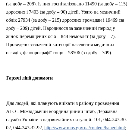
(за добу – 208). Із них госпіталізовано 11490 (за добу – 115)
дорослих і 7403 (за добу – 90) дітей. Узято на медичний
облік 27934 (за добу – 215) дорослих громадян і 19469 (за
добу – 209) дітей. Народилося за зазначений період у
жінок-переміщених осіб – 844 немовлят (за добу – 7).
Проведено зазначеній категорії населення медичних
оглядів, флюорографії тощо – 58506 (за добу – 309).
Гарячі лінії допомоги
Для людей, які планують виїхати з району проведення
АТО - Міжвідомчий координаційний штаб, Державна
служба України з надзвичайних ситуацій: 101, 044-247-30-
02, 044-247-32-92,
http://www.mns.gov.ua/content/baner.html
;