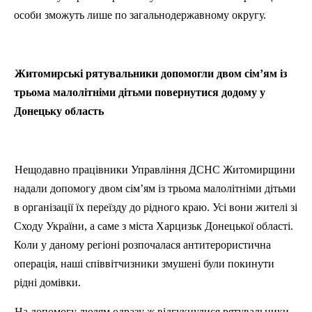
особи зможуть лише по загальнодержавному округу.
Житомирські рятувальники допомогли двом сім’ям із
трьома малолітніми дітьми повернутися додому у
Донецьку область
Нещодавно працівники Управління ДСНС Житомирщини
надали допомогу двом сім’ям із трьома малолітніми дітьми
в організації їх переїзду до рідного краю. Усі вони жителі зі
Сходу України, а саме з міста Харцизьк Донецької області.
Коли у даному регіоні розпочалася антитерористична
операція, наші співвітчизники змушені були покинути
рідні домівки.
На допомогу людям одразу ж відгукнулися рятувальники