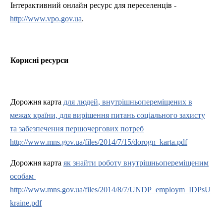
Інтерактивний онлайн ресурс для переселенців -
http://www.vpo.gov.ua
.
Корисні ресурси
Дорожня карта
для людей, внутрішньопереміщених в
межах країни,
для вирішення питань соціального захисту
та забезпечення першочергових потреб
http://www.mns.gov.ua/files/2014/7/15/dorogn_karta.pdf
Дорожня карта
як знайти роботу внутрішньопереміщеним
особа
м
http://www.mns.gov.ua/files/2014/8/7/UNDP_employm_IDPsU
kraine.pdf