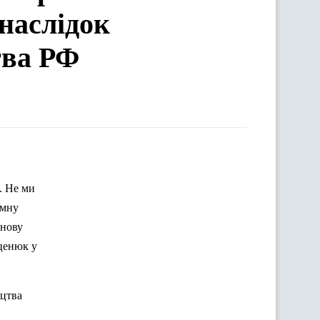
 наслідок
тва РФ
омну
 нову
ценюк
у
ицтва