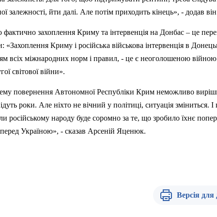
 залежності, йти далі. Але потім приходить кінець», - додав він
 фактично захоплення Криму та інтервенція на Донбас – це пере
ни: «Захоплення Криму і російська військова інтервенція в Донець
ям всіх міжнародних норм і правил, - це є неоголошеною війною
гої світової війни».
ему повернення Автономної Республіки Крим неможливо виріш
 підуть роки. Але ніхто не вічний у політиці, ситуація зміниться. І
оли російському народу буде соромно за те, що зробило їхнє попе
 перед Україною», - сказав Арсеній
Яценюк
.
Версія для