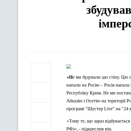
збудував
імпер
«Не ми будували цю стіну. Цю стіну збудував російський режим і персонально Володимир Путін. Не ми
напали на Росію – Росія напала 
Республіку Крим. Не ми постач
Абхазію і Осетію на території Ро
програмі "
Шустер
Live
" на "24 
«Тому те, що зараз відбувається
РФ)», - підкреслив він.