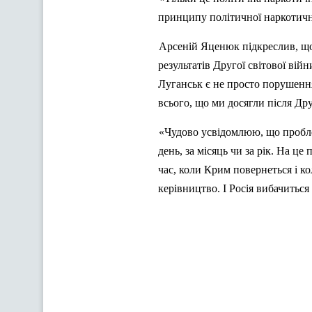
принципу політичної наркотичної
Арсеній
Яценюк
підкреслив, що
результатів Другої світової вій
Луганськ є не просто порушенн
всього, що ми досягли після Дру
«Чудово усвідомлюю, що пробл
день, за місяць чи за рік. На це
час, коли Крим повернеться і к
керівництво. І Росія вибачиться