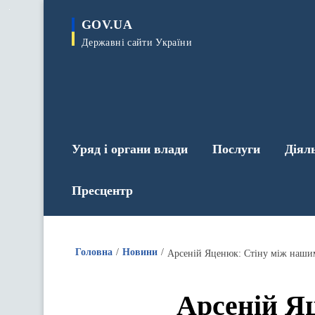
до
основного
GOV.UA
вмісту
Державні сайти України
Уряд і органи влади
Послуги
Діял
Пресцентр
Головна
Новини
Арсеній Я