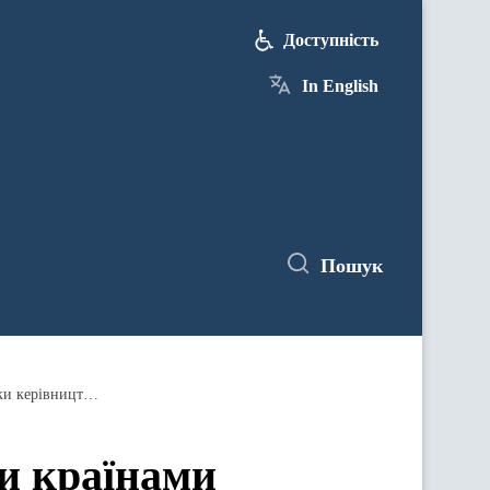
Доступність
In English
Пошук
Арсеній Яценюк: Cтіну між нашими країнами збудував російський режим. Це - наслідок імперської політики керівництва РФ
и країнами