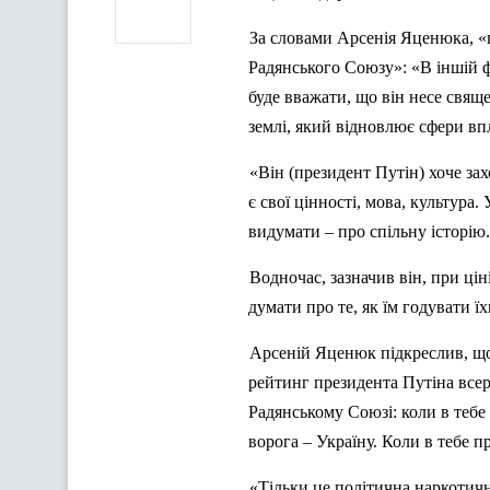
За словами Арсенія
Яценюка
, 
Радянського Союзу»: «В іншій 
буде вважати, що він несе свяще
землі, який відновлює сфери впл
«Він (президент Путін) хоче зах
є свої цінності, мова, культура.
видумати – про спільну історію. 
Водночас, зазначив він, при цін
думати про те, як їм годувати ї
Арсеній
Яценюк
підкреслив, що
рейтинг президента Путіна все
Радянському Союзі: коли в тебе
ворога – Україну. Коли в тебе п
«Тільки це політична наркотичн