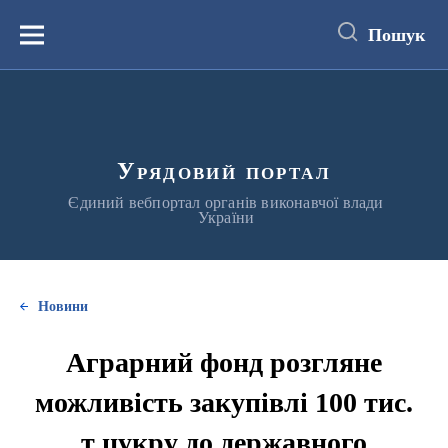
до
основного
Пошук
вмісту
Меню
Урядовий портал
Єдиний вебпортал органів виконавчої влади
України
Новини
Аграрний фонд розгляне
можливість закупівлі 100 тис.
т цукру до державного