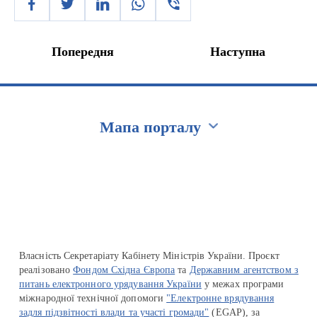
Попередня
Наступна
Мапа порталу
Перейти на сайт Ukraine.ua
Власність Секретаріату Кабінету Міністрів України. Проєкт
реалізовано
Фондом Східна Європа
та
Державним агентством з
питань електронного урядування України
у межах програми
міжнародної технічної допомоги
"Електронне врядування
задля підзвітності влади та участі громади"
(EGAP), за