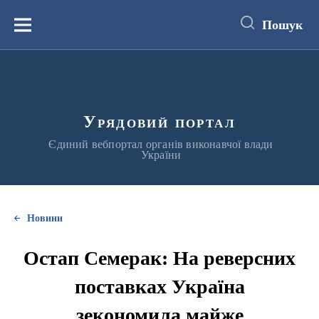
до
основного
Пошук
вмісту
Меню
Урядовий портал
Єдиний вебпортал органів виконавчої влади
України
Новини
Остап Семерак: На реверсних
поставках Україна
зекономила майже