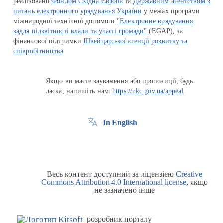
реалізовано
Фондом Східна Європа
та
Державним агентством з
питань електронного урядування України
у межах програми
міжнародної технічної допомоги
"Електронне врядування
задля підзвітності влади та участі громади"
(EGAP), за
фінансової підтримки
Швейцарської агенції розвитку та
співробітництва
Якщо ви маєте зауваження або пропозиції, будь
ласка, напишіть нам:
https://ukc.gov.ua/appeal
In English
Весь контент доступний за ліцензією
Creative
Commons Attribution 4.0 International license
, якщо
не зазначено інше
розробник порталу