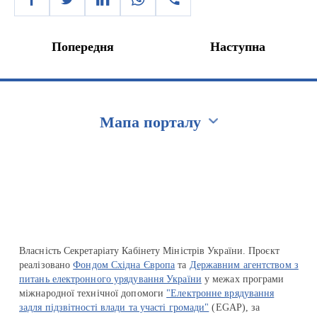
Попередня
Наступна
Мапа порталу
Перейти на сайт Ukraine.ua
Власність Секретаріату Кабінету Міністрів України. Проєкт
реалізовано
Фондом Східна Європа
та
Державним агентством з
питань електронного урядування України
у межах програми
міжнародної технічної допомоги
"Електронне врядування
задля підзвітності влади та участі громади"
(EGAP), за