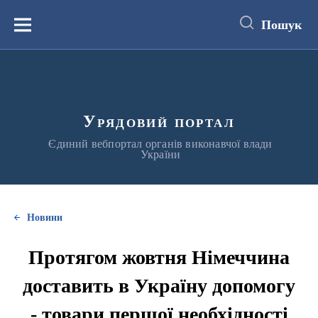
до
основного
Пошук
вмісту
Меню
Урядовий портал
Єдиний вебпортал органів виконавчої влади
України
Новини
Протягом жовтня Німеччина
доставить в Україну допомогу
- товари першої необхідності