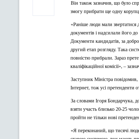
Він також зазначив, що було сп
змогу прибрати ще одну корупці
«Раніше люди мали звертатися д
документів і надсилали його до 
Документи кандидатів, за добро
другий етап розгляду. Така сис
повністю прибрали. Зараз прет
кваліфікаційної комісії», – зазн
Заступник Міністра повідомив, 
Інтернет, тож усі претенденти 
За словами Ігоря Бондарчука, д
взяти участь близько 20-25 чол
пройти не тільки нові претенден
«Я переконаний, що тисячі люде
старою системою, теж мають про