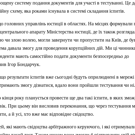
рощену систему подання документів для участі в тестуванні. Це д
йну схему, яка роками існувала в системі складання іспитів.
о головних управлінь юстиції в областях. На місцях формували 
центрального апарату Міністерства юстиції, де їх також розгляда
ю чи злою волею, могли завернути чи пропустити на Київ, де бу
тема давала змогу для проведення корупційних дій. Ми ці чинник
енденти мають самостійно подати документи безпосередньо до
ачив Ігор Бондарчук.
що результати іспитів вже сьогодні будуть оприлюднені в мережі
отримають змогу дізнатися, вдало вони пройшли тестування чи ні
о кінця року планується провести ще два такі іспити, в яких змож
овік. При цьому він висловив переконання, що через тестування 
ти, а й усі, хто вже має відповідне свідоцтво.
й, які мають свідоцтва арбітражного керуючого, і які отримували
йти такий тест. Таким чином вони змогли б підтвердити свій рі