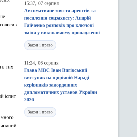
,
15:37
07 серпня
Автоматичне зняття арештів та
ише
посилення соцзахисту: Андрій
аголосив
Гайченко розповів про ключові
зміни у виконавчому провадженні
Закон і право
,
11:24
06 серпня
 в тих
Глава МВС Іван Вигівський
виступив на щорічній Нараді
керівників закордонних
дипломатичних установ України –
ий іспит
2026
Закон і право
німного
 таємний