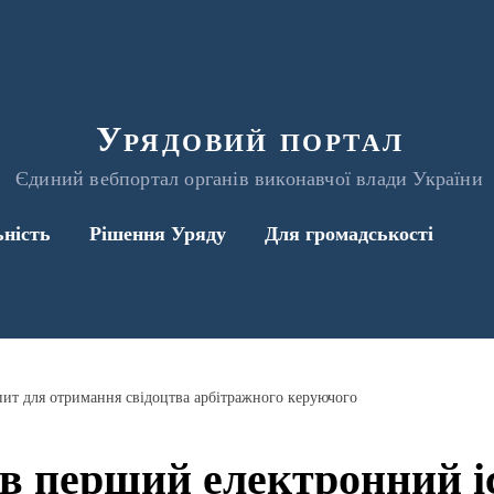
Урядовий портал
Єдиний вебпортал органів виконавчої влади України
ьність
Рішення Уряду
Для громадськості
т для отримання свідоцтва арбітражного керуючого
 перший електронний і