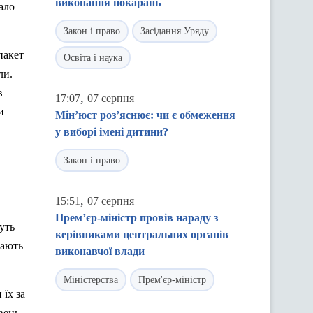
виконання покарань
ало
Закон і право
Засідання Уряду
пакет
Освіта і наука
ли.
в
,
17:07
07 серпня
и
Мін’юст роз’яснює: чи є обмеження
у виборі імені дитини?
Закон і право
.
,
15:51
07 серпня
Прем’єр-міністр провів нараду з
уть
керівниками центральних органів
мають
виконавчої влади
Міністерства
Прем'єр-міністр
 їх за
вень.