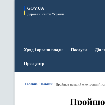
до
основного
GOV.UA
вмісту
Державні сайти України
Уряд і органи влади
Послуги
Діял
Пресцентр
Головна
Новини
Пройшов перший електронний іспи
Пройшов