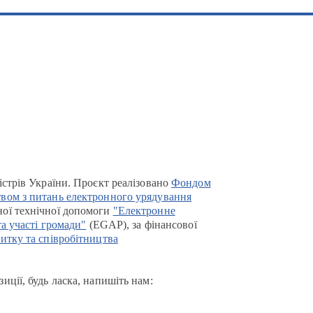
істрів України. Проєкт реалізовано
Фондом
вом з питань електронного урядування
ої технічної допомоги
"Електронне
та участі громади"
(EGAP), за фінансової
итку та співробітництва
иції, будь ласка, напишіть нам: