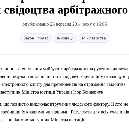
 свідоцтва арбітражного
опубліковано 26 вересня 2014 року о 16:06
Закон і право
Інновації
Міністерства
тронного тестування майбутніх арбітражних керуючих виключа
енні результатів та повністю ліквідовує корупційну складову в 
о електронного іспиту для претендентів на отримання свідоцтва
заступник Міністра юстиції України Ігор Бондарчук.
, що повністю виключає втручання людського фактору. Ніхто не
, зробивши їх кращими чи гіршими. Результати для всіх учасникі
, – повідомив заступник Міністра юстиції.