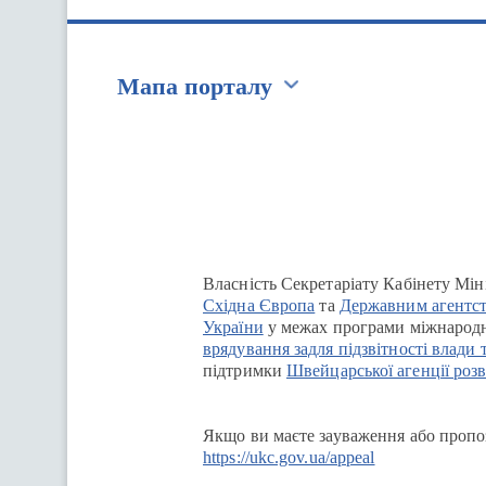
Мапа порталу
Перейти на сайт Ukraine.ua
Власність Секретаріату Кабінету Мін
Східна Європа
та
Державним агентст
України
у межах програми міжнародн
врядування задля підзвітності влади 
підтримки
Швейцарської агенції розв
Якщо ви маєте зауваження або пропоз
https://ukc.gov.ua/appeal