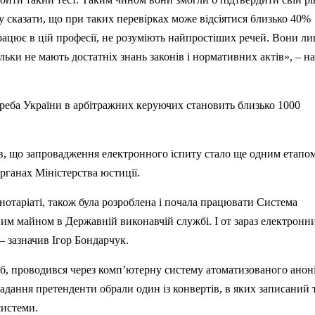
 сказати, що при таких перевірках може відсіятися близько 40%
 працює в цій професії, не розуміють найпростіших речей. Вони л
льки не мають достатніх знань законів і нормативних актів», – н
треба України в арбітражних керуючих становить близько 1000
в, що запровадження електронного іспиту стало ще одним етапом
рганах Міністерства юстиції.
нотаріаті, також була розроблена і почала працювати Система
им майном в Державній виконавчій службі. І от зараз електронн
– зазначив Ігор Бондарчук.
осіб, проводився через комп’ютерну систему атоматизованого ано
адання претенденти обрали один із конвертів, в яких записаний
системи.