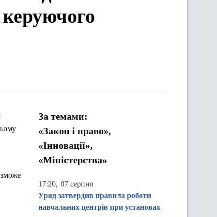
 керуючого
За темами:
є
цьому
«Закон і право»,
«Інновації»,
«Міністерства»
 зможе
,
17:20
07 серпня
в
Уряд затвердив правила роботи
навчальних центрів при установах