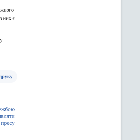
ожного
з них є
ту
 друку
лужбою
являти
 пресу