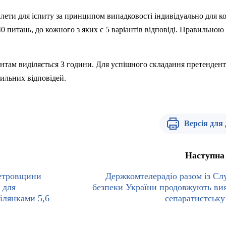
лети для іспиту за принципом випадковості індивідуально для к
0 питань, до кожного з яких є 5 варіантів відповіді. Правильною 
нтам виділяється З години. Для успішного складання претенден
ильних відповідей.
Версія для
Наступна
етровщини
Держкомтелерадіо разом із С
 для
безпеки України продовжують ви
ілянками 5,6
сепаратистську