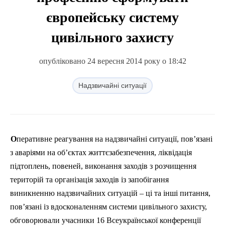
європейську систему
цивільного захисту
опубліковано 24 вересня 2014 року о 18:42
Надзвичайні ситуації
Оперативне
реагування
на
надзвичайні
ситуації
,
пов’язані
з
аваріями
на
об’єктах
життєзабезпечення
,
ліквідація
п
ідтоплень
,
повеней
,
виконання
заходів
з
розчищення
територій
та
організація
заходів
із
запобігання
виникненню
надзвичайних
ситуацій
–
ці
та
інші
питання
,
пов’язані
із
вдосконаленням
системи
цивільного
захисту
,
обговорювали
учасники
16
Всеукраїнської
конференції