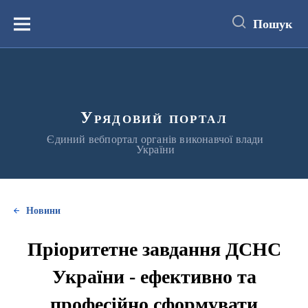
до
основного
Пошук
вмісту
Меню
Урядовий портал
Єдиний вебпортал органів виконавчої влади
України
Новини
Пріоритетне завдання ДСНС
України - ефективно та
професійно сформувати