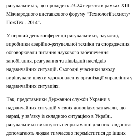
рятувальників
,
що
проходить 23-24
вересня
в рамках
XIII
Міжнародного
виставкового
форуму “
Технології
захисту
/
ПожТех
- 2014”.
У
перший
день
конференції
рятувальники
,
науковці
,
виробники
аварійно-рятувальної
техніки
та
спорядження
обговорювали
питання
наукового
забезпечення
запобігання
,
реагування
та
ліквідації
наслідків
надзвичайних
ситуацій
.
Сьогодні
учасники
заходу
вирішували
шляхи
удосконалення
організації
управління
у
надзвичайних
ситуаціях
.
Так,
представники
Д
ержавної
служби
України
з
надзвичайних
ситуацій
у
своїх
доповідях
зазначали
,
що
наразі
, у
зв’язку
із
складною
ситуацією
в
Україні
,
рятувальники
виконують
непритаманні
для них
завдання
:
допомагають
людям
тимчасово
переміститися
до
інших