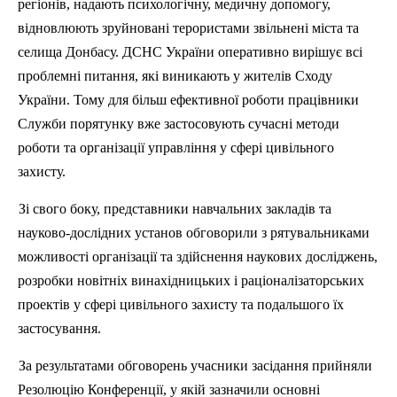
регіонів
,
надають
психологічну
,
медичну
допомогу
,
відновлюють
зруйновані
терористами
звільнені
міста
та
селища
Донбасу
. ДСНС
України
оперативно
вирішує
вс
і
проблемні
питання
,
які
виникають
у
жителів
Сходу
України
. Тому
для
більш
ефективної
роботи
працівники
Служби
порятунку
вже
застосовують
сучасні
методи
роботи
та
організації
управління
у
сфері
цивільного
захисту
.
З
і
свого
боку,
представники
навчальних
закладів
та
науково-дослідних
установ
обговорили
з
рятувальниками
можливості
організації
та
здійснення
наукових
досліджень
,
розробки
новітніх
винахідницьких
і
раціоналізаторських
проектів
у
сфері
цивільного
захисту
та
подальшого
їх
застосування
.
За результатами
обговорень
учасники
засідання
прийняли
Резолюцію
Конференції
, у
якій
зазначили
основні