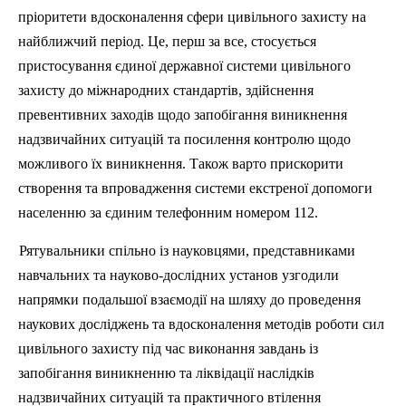
пр
іоритети
вдосконалення
сфери
цивільного
захисту
на
найближчий
період
.
Це
, перш за все,
стосується
пристосування
єдиної
державної
системи
цивільного
захисту
до
м
іжнародних
стандартів
,
здійснення
превентивних
заходів
щодо
запобігання
виникнення
надзвичайних
ситуацій
та
посилення
контролю
щодо
можливого
їх
виникнення
.
Також
варто
прискорити
створення
та
впровадження
системи
екстреної
допомоги
населенню
за
єдиним
телефонним
номером 112.
Рятувальники
спільно
із
науковцями
,
представниками
навчальних
та
науково-дослідних
установ
узгодили
напрямки
подальшої
взаємодії
на шляху до
проведення
наукових
досл
іджень
та
вдосконалення
методів
роботи
сил
цивільного
захисту
під
час
виконання
завдань
із
запобігання
виникненню
та
ліквідації
наслідків
надзвичайних
ситуацій
та практичного
втілення