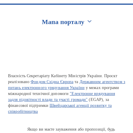
Мапа порталу
Перейти на сайт Ukraine.ua
Власність Секретаріату Кабінету Міністрів України. Проєкт
реалізовано
Фондом Східна Європа
та
Державним агентством з
питань електронного урядування України
у межах програми
міжнародної технічної допомоги
"Електронне врядування
задля підзвітності влади та участі громади"
(EGAP), за
фінансової підтримки
Швейцарської агенції розвитку та
співробітництва
Якщо ви маєте зауваження або пропозиції, будь