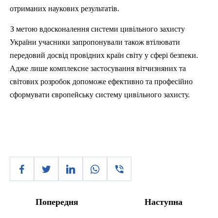
отриманих
наукових
результатів
.
З
метою
вдосконалення
системи
цивільного
захисту
України
учасники
запропонували
також
втілювати
передовий
досвід
провідних
країн
світу
у
сфері
безпеки
.
Адже
лише
комплексне
застосування
вітчизняних
та
св
ітових
розробок
допоможе
ефективно
та
професійно
сформувати
європейську
систему
цивільного
захисту
.
Попередня
Наступна