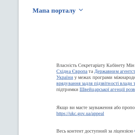
Мапа порталу
Перейти на сайт Ukraine.ua
Власність Секретаріату Кабінету Мін
Східна Європа
та
Державним агентст
України
у межах програми міжнародн
врядування задля підзвітності влади 
підтримки
Швейцарської агенції розв
Якщо ви маєте зауваження або пропоз
https://ukc.gov.ua/appeal
Весь контент доступний за ліцензією