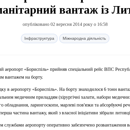
манітарний вантаж із Ли
опубліковано 02 вересня 2014 року о 16:58
Інфраструктура
Міжнародна діяльність
им вантажем на борту.
адку в аеропорту «Бориспіль». На борту знаходилося 6 тонн ванта
іальним медичним приладдям (хірургічні халати, набори медични
о обладнання, ларингоскопи, марлеві пов'язки та абсорбуючі ре
ерша частина вантажу, який з власної ініціативи зібрали литовці
м службами аеропорту оперативно забезпечено розвантаження в