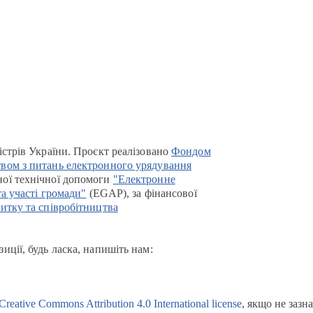
істрів України. Проєкт реалізовано
Фондом
вом з питань електронного урядування
ої технічної допомоги
"Електронне
та участі громади"
(EGAP), за фінансової
итку та співробітництва
иції, будь ласка, напишіть нам:
Creative Commons Attribution 4.0 International license
, якщо не зазн