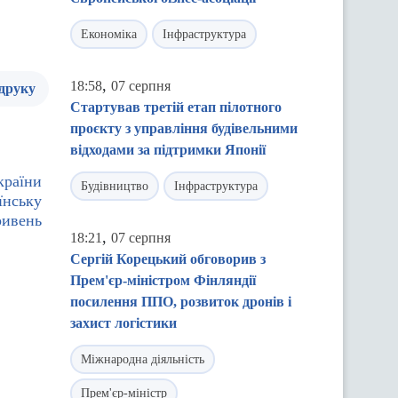
Економіка
Інфраструктура
,
18:58
07 серпня
 друку
Стартував третій етап пілотного
проєкту з управління будівельними
відходами за підтримки Японії
країни
Будівництво
Інфраструктура
їнську
ривень
,
18:21
07 серпня
Сергій Корецький обговорив з
Прем'єр-міністром Фінляндії
посилення ППО, розвиток дронів і
захист логістики
Міжнародна діяльність
Прем'єр-міністр