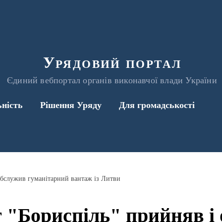
Урядовий портал
Єдиний вебпортал органів виконавчої влади України
ьність
Рішення Уряду
Для громадськості
обслужив гуманітарний вантаж із Литви
 "Бориспіль" прийняв і