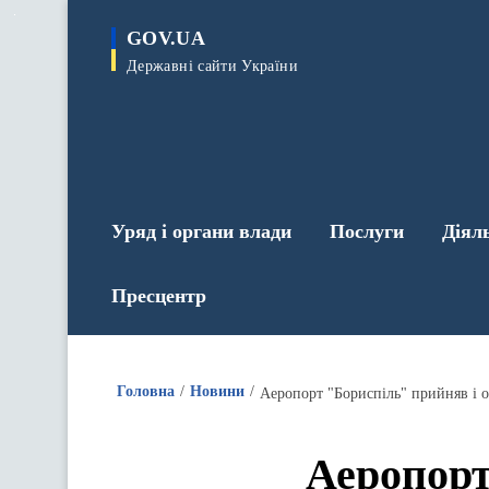
до
основного
GOV.UA
вмісту
Державні сайти України
Уряд і органи влади
Послуги
Діял
Пресцентр
Головна
Новини
Аеропорт "Бориспіль" прийняв і 
Аеропорт