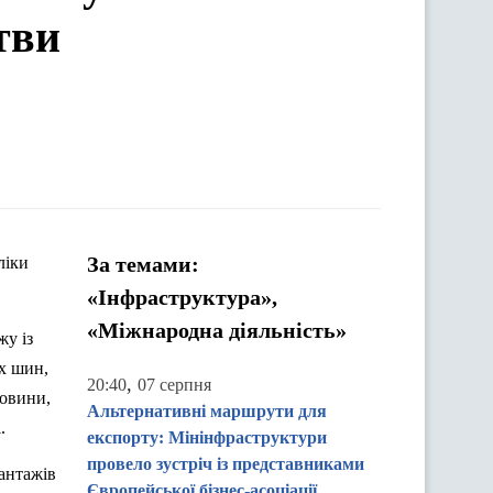
тви
За темами:
«Інфраструктура»,
«Міжнародна діяльність»
жу із
х шин,
,
20:40
07 серпня
човини,
Альтернативні маршрути для
.
експорту: Мінінфраструктури
провело зустріч із представниками
антажів
Європейської бізнес-асоціації