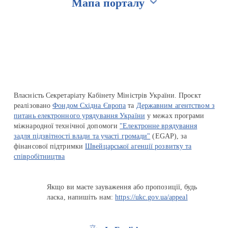
Мапа порталу
Перейти на сайт Ukraine.ua
Власність Секретаріату Кабінету Міністрів України. Проєкт
реалізовано
Фондом Східна Європа
та
Державним агентством з
питань електронного урядування України
у межах програми
міжнародної технічної допомоги
"Електронне врядування
задля підзвітності влади та участі громади"
(EGAP), за
фінансової підтримки
Швейцарської агенції розвитку та
співробітництва
Якщо ви маєте зауваження або пропозиції, будь
ласка, напишіть нам:
https://ukc.gov.ua/appeal