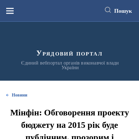
до
основного
Пошук
вмісту
Меню
Урядовий портал
Єдиний вебпортал органів виконавчої влади
України
Новини
Мінфін: Обговорення проекту
бюджету на 2015 рік буде
публічним, прозорим і