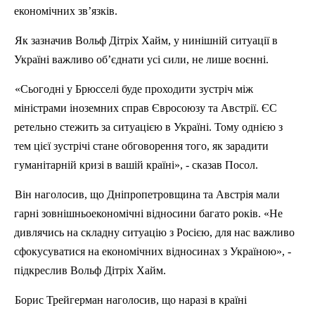
економічних зв’язків.
Як зазначив Вольф
Дітріх
Хайм
, у нинішній ситуації в
Україні важливо об’єднати усі сили, не лише воєнні.
«Сьогодні у Брюсселі буде проходити зустріч між
міністрами іноземних справ Євросоюзу та Австрії. ЄС
ретельно стежить за ситуацією в Україні. Тому однією з
тем цієї зустрічі стане обговорення того,
як зарадити
гуманітарній кризі в вашій країні», - сказав Посол.
Він наголосив, що Дніпропетровщина та Австрія мали
гарні зовнішньоекономічні відносини багато років. «Не
дивлячись на складну ситуацію з Росією, для нас важливо
сфокусуватися на економічних відносинах з Україною», -
підкреслив Вольф
Дітріх
Хайм
.
Борис
Трейгерман
наголосив, що наразі в країні