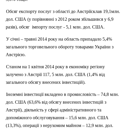
Обсяг
експорту
послуг
з
області
до
Австр
іїсклав
19,1млн.
дол. США (у
порівнянні
з
2012 роком
збільшився
у 6,9
разів
),
обсяг
імпорту
послуг
- 5,1 млн. дол. США.
У
січні
–
травні
2014 року на область припадало 5,4%
загального
торговельного
обороту товарами
України
з
Австр
ією
.
Станом на 1
квітня
2014 року в
економіку
регіону
залучено
з
Австр
ії
117, 5 млн. дол. США (1,4%
від
загального
обсягу
внесених
інвестицій
).
Іноземні
інвестиції
вкладено
в
промисловість
– 74,8 млн.
дол. США (63,6%
від
обсягу
внесених
інвестицій
з
Австр
ії
),
діяльність
у
сфері
адміністративного
та
допоміжного
обслуговування
– 15,6 млн. дол. США
(13,3%),
операції
з
нерухомим
майном
– 12,9 млн. дол.