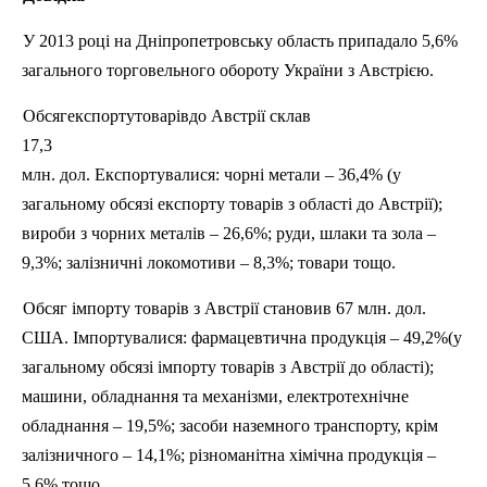
У 2013
році
на
Дніпропетровську
область припадало 5,6%
загального
торговельного
обороту
України
з
Австр
ією
.
Обсягекспортутоварів
до
Австр
ії
с
кла
в
17,3
млн
.
дол.
Експортувалися: чорні метали – 36,4% (у
загальному обсязі експорту товарів з області до Австрії);
вироби з чорних металів – 26,6%; руди, шлаки та зола –
9,3%; залізничні локомотиви – 8,3%; товари тощо.
Обсяг
імпорту
товарів
з
Австр
ії
становив 67 млн. дол.
США.
Імпортувалися
:
фармацевтична
продукція
– 49,2%(у
загальному
обсязі
імпорту
товарів
з
Австр
ії
до
області
);
машини
,
обладнання
та
механізми
,
електротехнічне
обладнання
– 19,5%;
засоби
наземного транспорту,
крім
залізничного
– 14,1%;
різноманітна
хімічна
продукція
–
5,6%
тощо
.