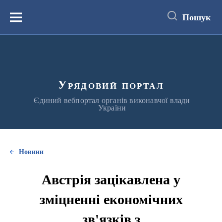
до
основного
Пошук
вмісту
Меню
Урядовий портал
Єдиний вебпортал органів виконавчої влади
України
Новини
Австрія зацікавлена у
зміцненні економічних
зв'язків з