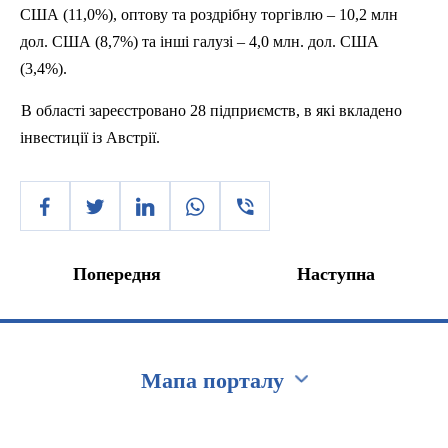
США (11,0%),
оптову
та
роздрібну
торгівлю
– 10,2
млн
дол. США (8,7%) та
інші
галузі
– 4,0 млн. дол. США
(3,4%).
В
області
зареєстровано
28
підприємств
, в
які
вкладено
інвестиції
із
А
встрії
.
Попередня
Наступна
Мапа порталу
Перейти на сайт Ukraine.ua