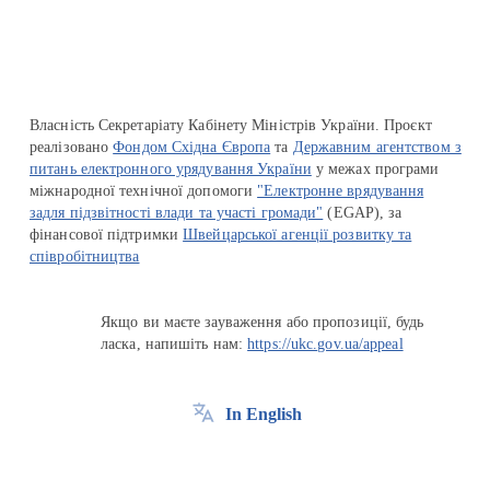
Власність Секретаріату Кабінету Міністрів України. Проєкт
реалізовано
Фондом Східна Європа
та
Державним агентством з
питань електронного урядування України
у межах програми
міжнародної технічної допомоги
"Електронне врядування
задля підзвітності влади та участі громади"
(EGAP), за
фінансової підтримки
Швейцарської агенції розвитку та
співробітництва
Якщо ви маєте зауваження або пропозиції, будь
ласка, напишіть нам:
https://ukc.gov.ua/appeal
In English