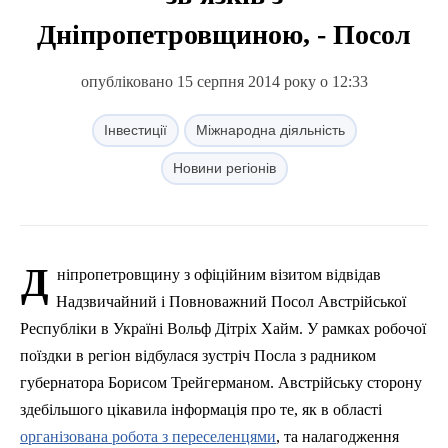
Дніпропетровщиною, - Посол
опубліковано 15 серпня 2014 року о 12:33
Інвестиції
Міжнародна діяльність
Новини регіонів
Д
ніпропетровщину з офіційним візитом відвідав
Надзвичайний і Повноважний Посол Австрійської
Республіки в Україні Вольф
Дітріх
Хайм
. У рамках робочої
поїздки в регіон відбулася зустріч Посла з радником
губернатора Борисом
Трейгерманом
. Австрійську сторону
здебільшого цікавила інформація про те, як в області
організована робота з переселенцями
, та налагодження