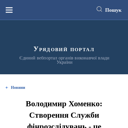
до
основного
Пошук
вмісту
Меню
Урядовий портал
Єдиний вебпортал органів виконавчої влади
України
Новини
Володимир Хоменко:
Створення Служби
фінрозслідувань - це