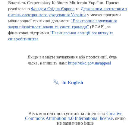
Власність Секретаріату Кабінету Міністрів України. Проєкт
реалізовано
Фондом Східна Європа
та
Державним агентством з
питань електронного урядування України
у межах програми
міжнародної технічної допомоги
"Електронне врядування
задля підзвітності влади та участі громади"
(EGAP), за
фінансової підтримки
Швейцарської агенції розвитку та
співробітництва
Якщо ви маєте зауваження або пропозиції, будь
ласка, напишіть нам:
https://ukc.gov.ua/appeal
In English
Весь контент доступний за ліцензією
Creative
Commons Attribution 4.0 International license
, якщо
не зазначено інше