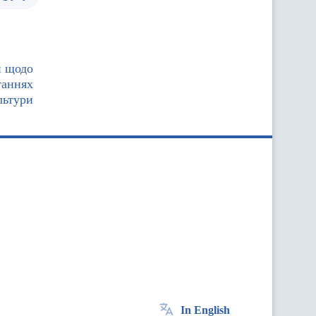
и щодо
таннях
льтури
In English