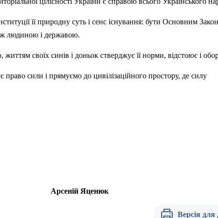
иторіальної цілісності України є справою всього Українського на
ституції її природну суть і сенс існування: бути Основним Закон
ж людиною і державою.
життям своїх синів і доньок стверджує її норми, відстоює і обор
є право сили і прямуємо до цивілізаційного простору, де силу
Арсеній
Яценюк
Версія для