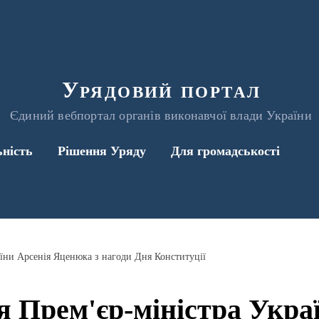
Урядовий портал
Єдиний вебпортал органів виконавчої влади України
ьність
Рішення Уряду
Для громадськості
аїни Арсенія Яценюка з нагоди Дня Конституції
 Прем'єр-міністра Укра