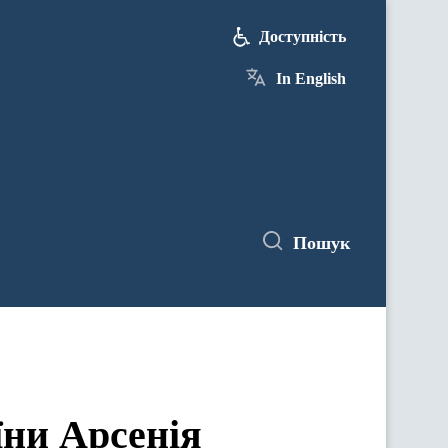
Доступність
In English
Пошук
їни Арсенія