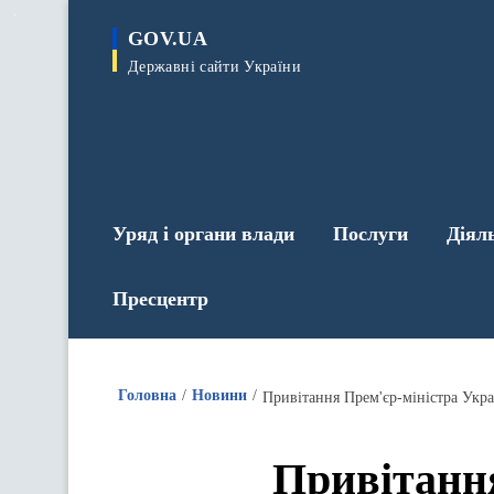
до
основного
GOV.UA
вмісту
Державні сайти України
Уряд і органи влади
Послуги
Діял
Пресцентр
Головна
Новини
Привітання Прем'єр-міністра Укр
Привітання