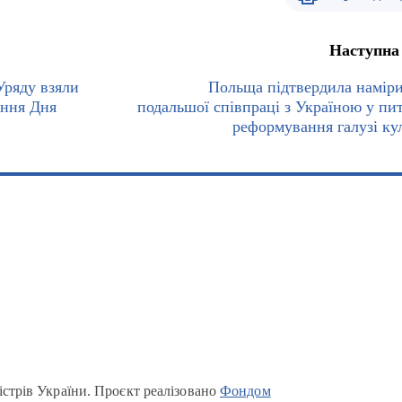
Наступна
Уряду взяли
Польща підтвердила намір
ення Дня
подальшої співпраці з Україною у пи
реформування галузі ку
істрів України. Проєкт реалізовано
Фондом