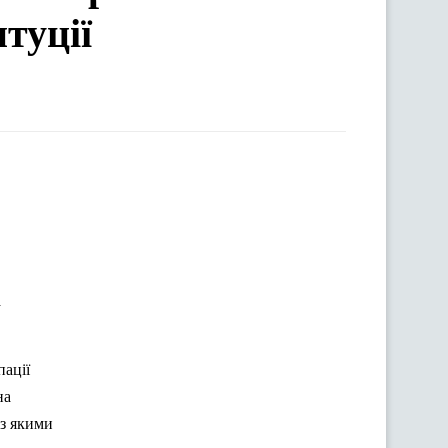
туції
а
пації
на
 з якими