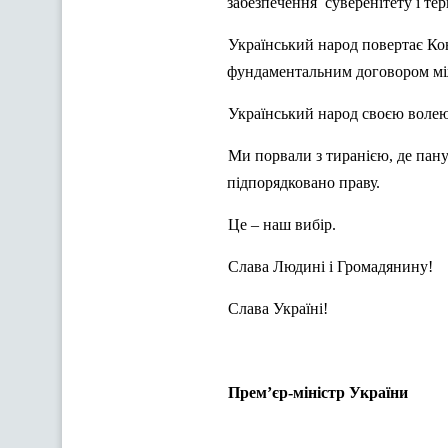
забезпечення суверенітету і тер
Український народ повертає Кон
фундаментальним договором мі
Український народ своєю волею, 
Ми порвали з тиранією, де пану
підпорядковано праву.
Це – наш вибір.
Слава Людині і Громадянину!
Слава Україні!
Прем’єр-міністр України