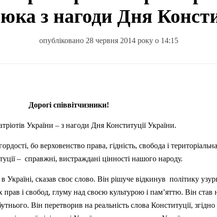
юка з нагоди Дня Консти
опубліковано 28 червня 2014 року о 14:15
Дорогі співвітчизники!
атріотів України – з нагоди Дня Конституції України.
гордості, бо верховенство права, гідність, свобода і територіальн
титуції – справжні, вистраждані цінності нашого народу.
в Україні, сказав своє слово. Він рішуче відкинув політику узур
прав і свобод, глуму над своєю культурою і пам’яттю. Він став 
утнього. Він перетворив на реальність слова Конституції, згідно