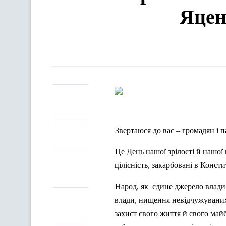
Яцен
Звертаюся до вас – громадян і п
Це День нашої зрілості й нашої 
цілісність, закарбовані в Конс
Народ, як
єдине джерело влади 
влади, нищення невідчужуваних 
захист свого життя й свого майб