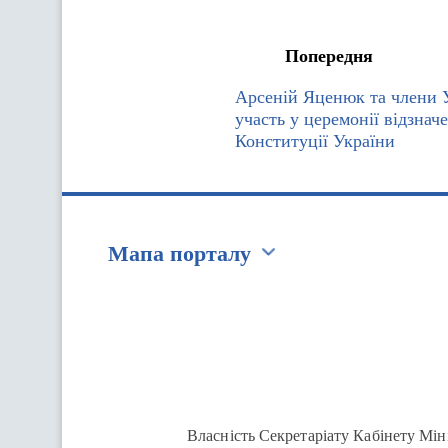
Попередня
Арсеній Яценюк та члени 
участь у церемонії відзнач
Конституції України
Мапа порталу
Перейти на сайт Ukraine.ua
Власність Секретаріату Кабінету Мін