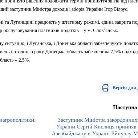
уло прийнято рішення подовжити термін прийняття звітів від пла
ий заступник Міністра доходів і зборів України Ігор Білоус.
ині та Луганщині працюють у штатному режимі, єдина закрита по
 обслуговування платників податків – у м. Слов’янськ.
у ситуацію, і Луганська, і Донецька області забезпечують податк
авень поточного року Донецька область забезпечила 7,5% надход
бласть – 2,5%.
Версія для
Наступна
нагрополітики:
Заступник Міністра закордонних
України Сергій Кислиця прийняв
Азербайджану в Україні Ейнуллу М