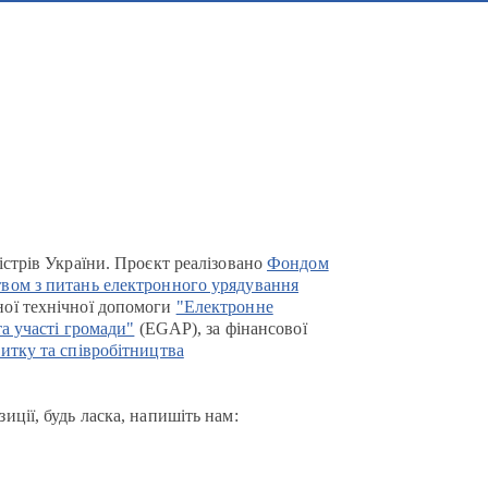
істрів України. Проєкт реалізовано
Фондом
вом з питань електронного урядування
ої технічної допомоги
"Електронне
та участі громади"
(EGAP), за фінансової
итку та співробітництва
иції, будь ласка, напишіть нам: