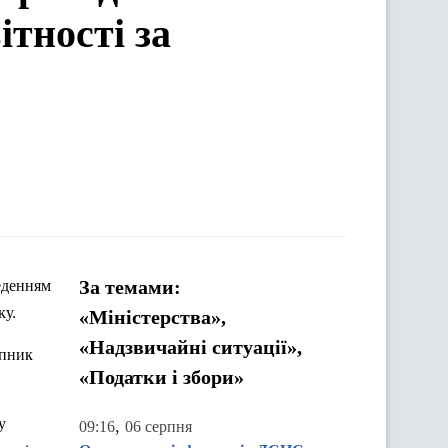
тності за
За темами:
веденням
ку.
«Міністерства»,
«Надзвичайні ситуації»,
упник
«Податки і збори»
у
,
09:16
06 серпня