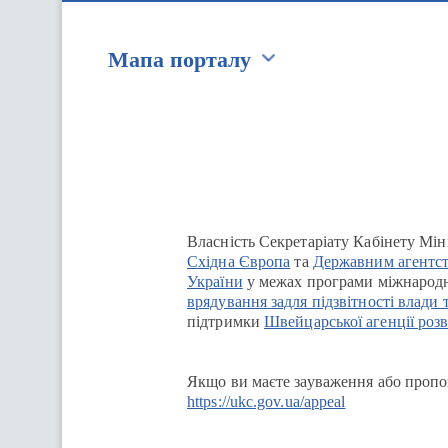
Мапа порталу
Перейти на сайт Ukraine.ua
Власність Секретаріату Кабінету Мін
Східна Європа
та
Державним агентст
України
у межах програми міжнародн
врядування задля підзвітності влади 
підтримки
Швейцарської агенції розв
Якщо ви маєте зауваження або пропоз
https://ukc.gov.ua/appeal