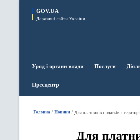
до
основного
GOV.UA
вмісту
Державні сайти України
Уряд і органи влади
Послуги
Діял
Пресцентр
Головна
Новини
Для платників податків з територ
Для платни