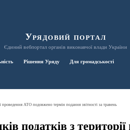
Урядовий портал
Єдиний вебпортал органів виконавчої влади України
ьність
Рішення Уряду
Для громадськості
ії проведення АТО подовжено термін подання звітності за травень
ків податків з території