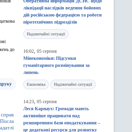
тників
Оперативна інформація ДСНС щодо
ліквідації наслідків ведення бойових
дій російською федерацією та роботи
даткова
піротехнічних підрозділів
Надзвичайні ситуації
ові
жень до
,
16:02
05 серпня
Мінекономіки: Підсумки
гуманітарного розмінування за
липень
 друку
Економіка
Надзвичайні ситуації
,
14:23
05 серпня
Леся Карнаух: Громади мають
 справ
активніше працювати над
 Посла
розширенням бази оподаткування –
адатлі
це додаткові ресурси для розвитку