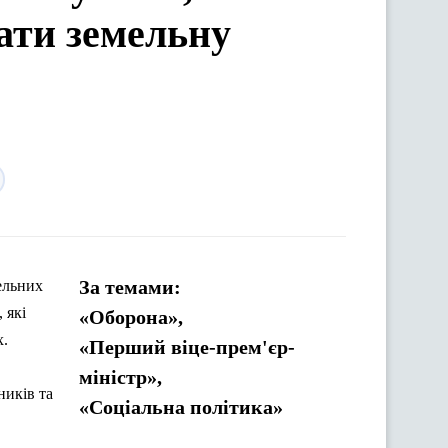
ати земельну
За темами:
ельних
 які
«Оборона»,
х.
«Перший віце-прем'єр-
міністр»,
ників та
«Соціальна політика»