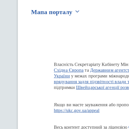
Мапа порталу
Перейти на сайт Ukraine.ua
Власність Секретаріату Кабінету Мін
Східна Європа
та
Державним агентст
України
у межах програми міжнародн
врядування задля підзвітності влади 
підтримки
Швейцарської агенції розв
Якщо ви маєте зауваження або пропоз
https://ukc.gov.ua/appeal
Весь контент доступний за ліцензією