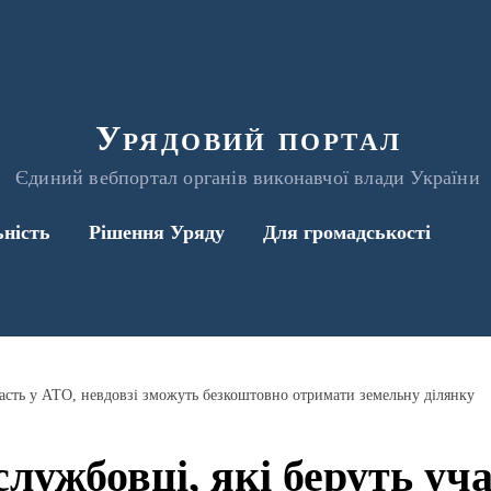
Урядовий портал
Єдиний вебпортал органів виконавчої влади України
ьність
Рішення Уряду
Для громадськості
часть у АТО, невдовзі зможуть безкоштовно отримати земельну ділянку
лужбовці, які беруть уч