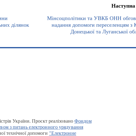
Наступна
ини
Мінсоцполітики та УВКБ ОНН обго
ьних ділянок
надання допомоги переселенцям з 
Донецької та Луганської об
істрів України. Проєкт реалізовано
Фондом
вом з питань електронного урядування
ої технічної допомоги
"Електронне