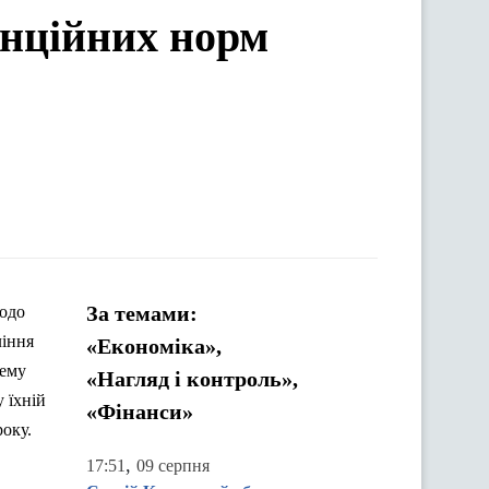
енційних норм
За темами:
щодо
ління
«Економіка»,
тему
«Нагляд і контроль»,
у їхній
«Фінанси»
року.
,
17:51
09 серпня