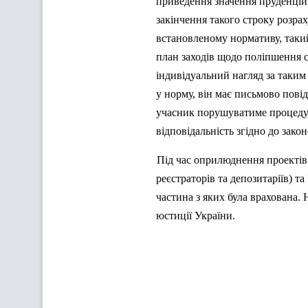
приведення значення пруденційн
закінчення такого строку розра
встановленому нормативу, такий
план заходів щодо поліпшення с
індивідуальний нагляд за таки
у норму, він має письмово пові
учасник порушуватиме процедур
відповідальність згідно до зако
Під час оприлюднення проектів 
реєстраторів та депозитаріїв) та
частина з яких була врахована.
юстиції України.