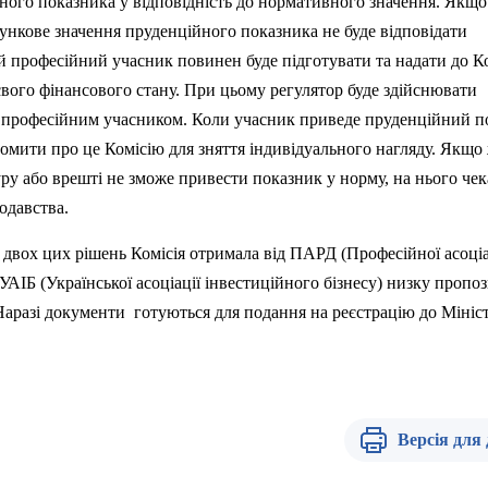
ого показника у відповідність до нормативного значення. Якщо
хункове значення пруденційного показника не буде відповідати
 професійний учасник повинен буде підготувати та надати до Ко
вого фінансового стану. При цьому регулятор буде здійснювати
м професійним учасником. Коли учасник приведе пруденційний п
домити про це Комісію для зняття індивідуального нагляду. Якщо
у або врешті не зможе привести показник у норму, на нього чек
нодавства.
двох цих рішень Комісія отримала від ПАРД (Професійної асоціа
 УАІБ (Української асоціації інвестиційного бізнесу) низку пропоз
 Наразі документи готуються для подання на реєстрацію до Мініс
Версія для