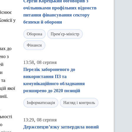
Сергій Корецький обговорив з
очільниками профільних відомств
ійснює
питання фінансування сектору
омісії у
безпеки й оборони
Оборона
Прем'єр-міністр
Фінанси
лах до
но з
,
13:58
08 серпня
ей
Перелік забороненого до
ми
використання ПЗ та
 та
комунікаційного обладнання
цій якої
розширено до 2020 позицій
нії.
Інформатизація
Нагляд і контроль
а
ьності
,
13:29
08 серпня
го
Держспецзв’язку затвердила новий