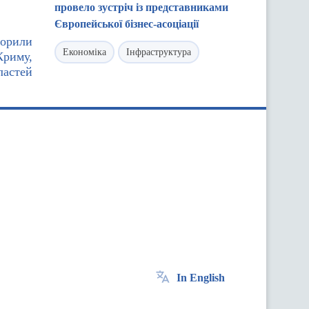
провело зустріч із представниками
Європейської бізнес-асоціації
ворили
Економіка
Інфраструктура
Криму,
ластей
In English