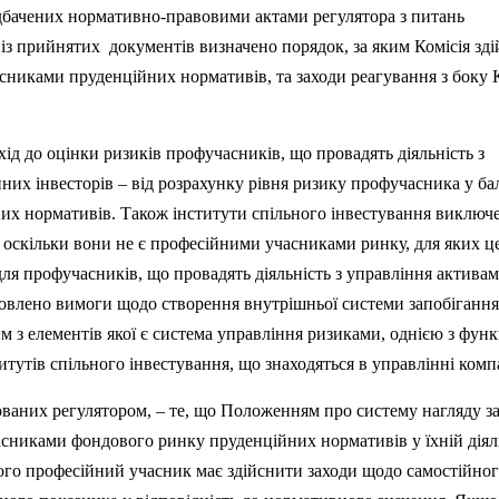
дбачених нормативно-правовими актами регулятора з питань
із прийнятих документів визначено порядок, за яким Комісія зд
никами пруденційних нормативів, та заходи реагування з боку К
хід до оцінки ризиків профучасників, що провадять діяльність з
них інвесторів – від розрахунку рівня ризику профучасника у ба
их нормативів. Також інститути спільного інвестування виключе
, оскільки вони не є професійними учасниками ринку, для яких ц
для профучасників, що провадять діяльність з управління актива
новлено вимоги щодо створення внутрішньої системи запобігання
им з елементів якої є система управління ризиками, однією з функ
тутів спільного інвестування, що знаходяться в управлінні компа
ованих регулятором, – те, що Положенням про систему нагляду з
никами фондового ринку пруденційних нормативів у їхній діял
ого професійний учасник має здійснити заходи щодо самостійно