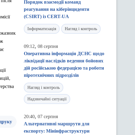
 після
Порядок взаємодії команд
реагування на кіберінциденти
(CSIRT) із CERT-UA
місії
Інформатизація
Нагляд і контроль
оказник
 ж
,
09:12
08 серпня
ає
Оперативна інформація ДСНС щодо
ліквідації наслідків ведення бойових
дій російською федерацією та роботи
ції
піротехнічних підрозділів
ицій,
терства
Нагляд і контроль
Надзвичайні ситуації
,
20:40
07 серпня
 друку
Альтернативні маршрути для
експорту: Мінінфраструктури