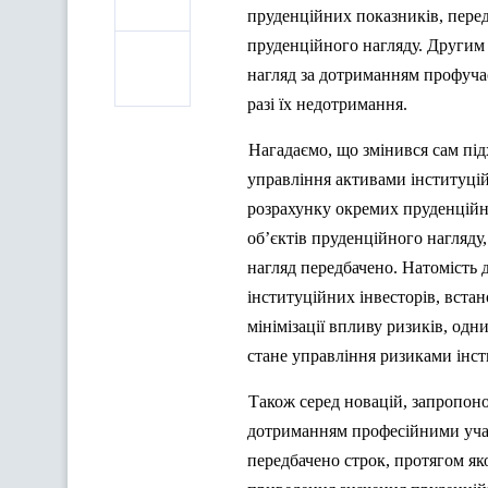
пруденційних показників, пере
пруденційного нагляду. Другим 
нагляд за дотриманням профучас
разі їх недотримання.
Нагадаємо, що змінився сам під
управління активами інституцій
розрахунку окремих пруденційн
об’єктів пруденційного нагляду
нагляд передбачено. Натомість 
інституційних інвесторів, вста
мінімізації впливу ризиків, одн
стане управління ризиками інсти
Також серед новацій, запропон
дотриманням професійними учас
передбачено строк, протягом як