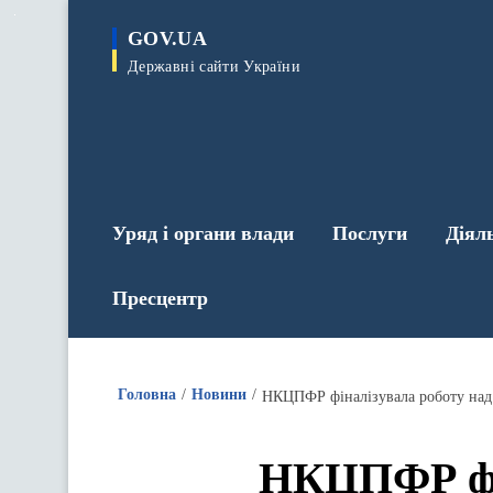
до
основного
GOV.UA
вмісту
Державні сайти України
Уряд і органи влади
Послуги
Діял
Пресцентр
Головна
Новини
НКЦПФР фіналізувала роботу над
НКЦПФР фін