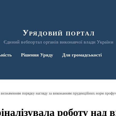
Урядовий портал
Єдиний вебпортал органів виконавчої влади України
ьність
Рішення Уряду
Для громадськості
 визначенням порядку нагляду за виконанням пруденційних норм профу
алізувала роботу над 