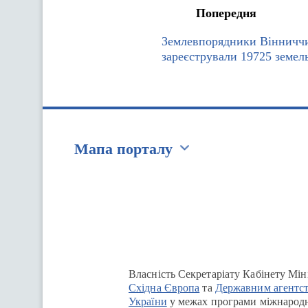
Попередня
Землевпорядники Вінничч
зареєстрували 19725 земел
Мапа порталу
Перейти на сайт Ukraine.ua
Власність Секретаріату Кабінету Мін
Східна Європа
та
Державним агентст
України
у межах програми міжнародн