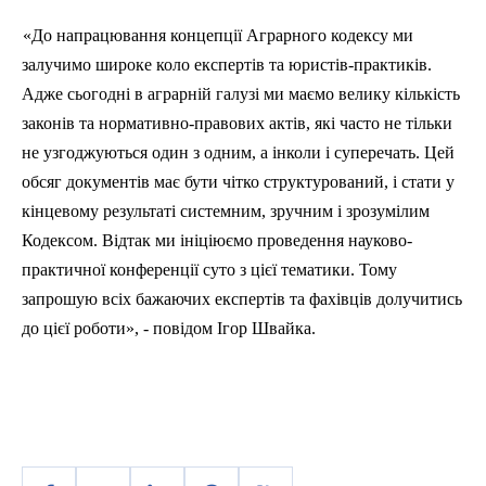
«До напрацювання концепції Аграрного кодексу ми
залучимо широке коло експерті
в
та
юристів-практиків.
Адже сьогодні в аграрній галузі ми маємо велику кількість
законів та нормативно-правових актів, які часто не тільки
не узгоджуються один з одним, а інколи і суперечать. Цей
обсяг документів має бути чітко структурований, і стати
у
кінцевому результаті системним, зручним і зрозумілим
Кодексом. Відтак ми ініціюємо проведення науково-
практичної конференції суто з цієї тематики. Тому
запрошую
вс
іх бажаючих експертів та фахівців долучитись
до цієї роботи», - повідом Ігор Швайка.