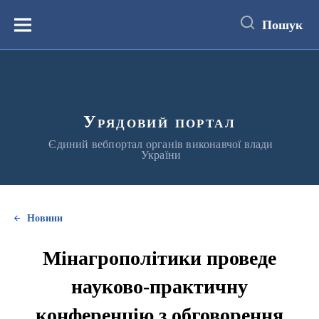
до
основного
Пошук
вмісту
Меню
Урядовий портал
Єдиний вебпортал органів виконавчої влади
України
Новини
Мінагрополітики проведе
науково-практичну
конференцію з обговорення