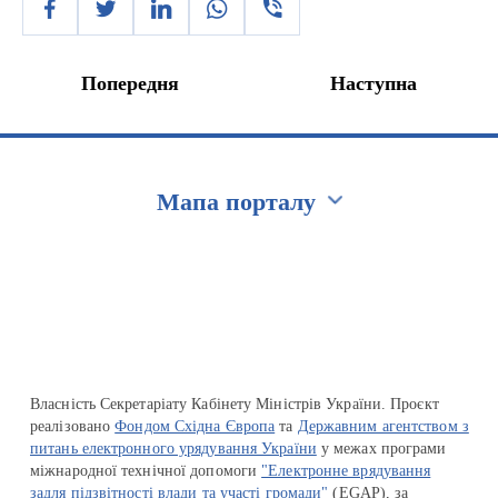
Попередня
Наступна
Мапа порталу
Перейти на сайт Ukraine.ua
Власність Секретаріату Кабінету Міністрів України. Проєкт
реалізовано
Фондом Східна Європа
та
Державним агентством з
питань електронного урядування України
у межах програми
міжнародної технічної допомоги
"Електронне врядування
задля підзвітності влади та участі громади"
(EGAP), за