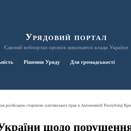
Урядовий портал
Єдиний вебпортал органів виконавчої влади України
ьність
Рішення Уряду
Для громадськості
я російською стороною освітянських прав в Автономній Республіці Кр
України щодо порушення