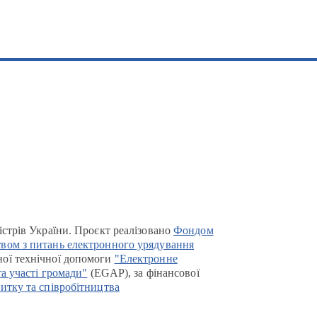
істрів України. Проєкт реалізовано
Фондом
вом з питань електронного урядування
ої технічної допомоги
"Електронне
та участі громади"
(EGAP), за фінансової
итку та співробітництва