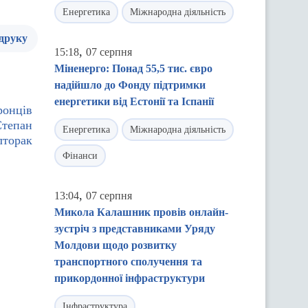
Енергетика
Міжнародна діяльність
 друку
,
15:18
07 серпня
Міненерго: Понад 55,5 тис. євро
надійшло до Фонду підтримки
енергетики від Естонії та Іспанії
ронців
Степан
Енергетика
Міжнародна діяльність
лторак
Фінанси
,
13:04
07 серпня
Микола Калашник провів онлайн-
зустріч з представниками Уряду
Молдови щодо розвитку
транспортного сполучення та
прикордонної інфраструктури
Інфраструктура