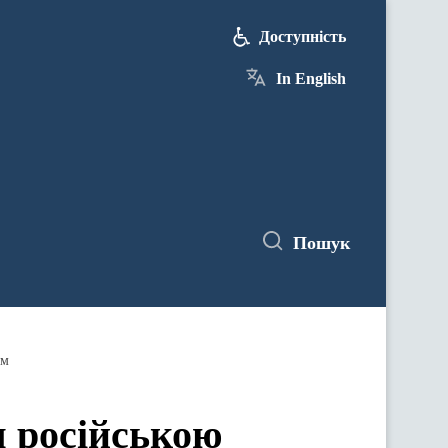
Доступність
In English
Пошук
им
 російською