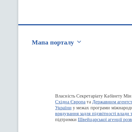
Мапа порталу
Перейти на сайт Ukraine.ua
Власність Секретаріату Кабінету Мін
Східна Європа
та
Державним агентст
України
у межах програми міжнародн
врядування задля підзвітності влади 
підтримки
Швейцарської агенції розв