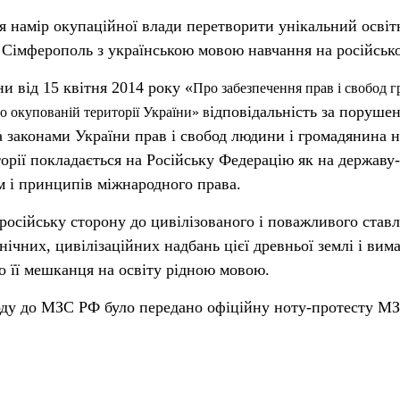
 намір окупаційної влади перетворити унікальний освіт
м. Сімферополь з українською мовою навчання на російськ
и від 15 квітня 2014 року «
Про забезпечення прав і свобод 
ідповідальність за поруше
 окупованій території України» в
 законами України прав і свобод людини і громадянина н
орії покладається на Російську Федерацію як на державу-
м і принципів міжнародного права.
 російську сторону до цивілізованого і поважливого став
нічних, цивілізаційних надбань цієї древньої землі і вим
 її мешканця на освіту рідною мовою.
воду до МЗС РФ було передано офіційну ноту-протесту М