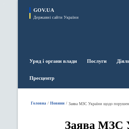
до
основного
GOV.UA
вмісту
Державні сайти України
Уряд і органи влади
Послуги
Діял
Пресцентр
Головна
Новини
Заява МЗС України щодо порушенн
Заява МЗС 