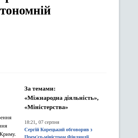
втономній
За темами:
«Міжнародна діяльність»,
«Міністерства»
рення
,
18:21
07 серпня
ння
Сергій Корецький обговорив з
 Криму.
Прем'єр-міністром Фінляндії