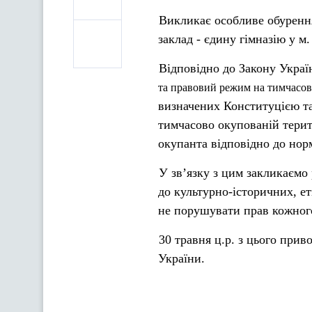
Викликає особливе обурення
заклад - єдину гімназію у 
Відповідно до Закону Україн
та правовий режим на тимчасово
визначених Конституцією та
тимчасово окупованій терит
окупанта відповідно до нор
У зв’язку з цим закликаємо
до культурно-історичних, ет
не порушувати прав кожного
30 травня ц.р. з цього при
України.