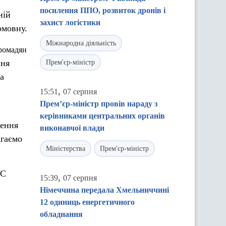
посилення ППО, розвиток дронів і
ній
захист логістики
омовну.
Міжнародна діяльність
громадян
ння
Прем'єр-міністр
а
,
15:51
07 серпня
Прем’єр-міністр провів нараду з
керівниками центральних органів
лення
виконавчої влади
агаємо
Міністерства
Прем'єр-міністр
ЗС
,
15:39
07 серпня
Німеччина передала Хмельниччині
12 одиниць енергетичного
обладнання