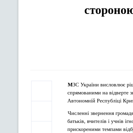
стороною
МЗС України висловлює рішучий протест у зв'язку з діями російської сторони,
спрямованими на відверте з
Автономній Республіці Кри
Численні звернення громадя
батьків, вчителів і учнів і
прискореними темпами відбу