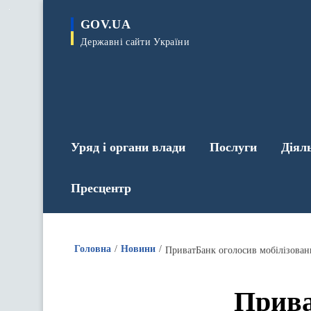
до
основного
GOV.UA
вмісту
Державні сайти України
Уряд і органи влади
Послуги
Діял
Пресцентр
Головна
Новини
ПриватБанк оголосив мобілізован
Прива