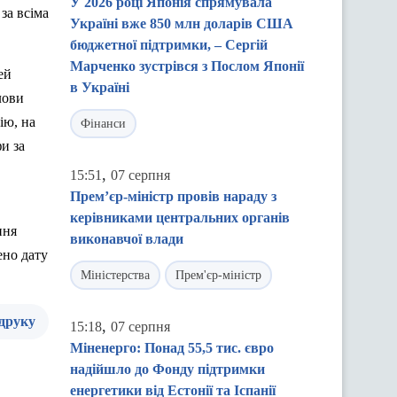
У 2026 році Японія спрямувала
 за
вс
іма
Україні вже 850 млн доларів США
бюджетної підтримки, – Сергій
Марченко зустрівся з Послом Японії
ей
в Україні
лови
ію, на
Фінанси
и за
,
15:51
07 серпня
Прем’єр-міністр провів нараду з
керівниками центральних органів
ння
виконавчої влади
ено дату
Міністерства
Прем'єр-міністр
 друку
,
15:18
07 серпня
Міненерго: Понад 55,5 тис. євро
надійшло до Фонду підтримки
енергетики від Естонії та Іспанії