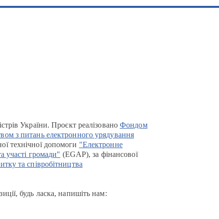
істрів України. Проєкт реалізовано
Фондом
вом з питань електронного урядування
ої технічної допомоги
"Електронне
та участі громади"
(EGAP), за фінансової
итку та співробітництва
иції, будь ласка, напишіть нам: