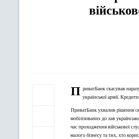
військов
П
риватБанк скасував нарах
української армії. Кредит
ПриватБанк ухвалив
р
ішення с
мобілізованих до лав українсько
час проходження військової сл
малого бізнесу та тих, хто кори