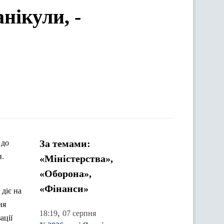
нікули, -
За темами:
 до
и.
«Міністерства»,
«Оборона»,
«Фінанси»
 діє на
ня
,
18:19
07 серпня
ації