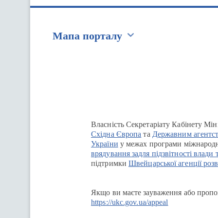
Мапа порталу
Перейти на сайт Ukraine.ua
Власність Секретаріату Кабінету Мін
Східна Європа
та
Державним агентст
України
у межах програми міжнародн
врядування задля підзвітності влади 
підтримки
Швейцарської агенції розв
Якщо ви маєте зауваження або пропоз
https://ukc.gov.ua/appeal