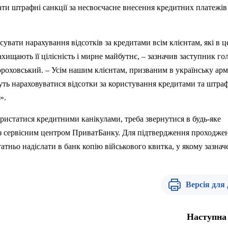
вати штрафні санкції за несвоєчасне внесення кредитних платежів
сувати нарахування відсотків за кредитами
вс
ім клієнтам, які в ц
хищають її цілісність і мирне майбутнє, – зазначив заступник го
роховський. – Усі
м
нашим клієнтам, призваним в українську арм
ть нараховуватися відсотки за користування кредитами та штраф
».
ористатися кредитними канікулами, треба звернутися в
будь-яке
 із сервісним центром ПриватБанку. Для
п
ідтвердження проходже
атньо надіслати в банк копію військового квитка, у якому зазнач
Версія для
Наступна