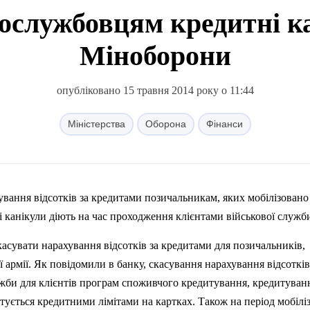
ослужбовцям кредитні ка
Міноборони
опубліковано 15 травня 2014 року о 11:44
Міністерства
Оборона
Фінанси
ування відсоткі
в
за
кредитами позичальникам, яких мобілізовано
ні канікули діють на час проходження клієнтами військової служб
касувати нарахування відсотків за кредитами для позичальників,
ї армії. Як повідомили в банку, скасування нарахування відсотків
ужби для клієнтів програм споживчого кредитування, кредитуван
стується кредитними лімітами на картках. Також на період мобіліз