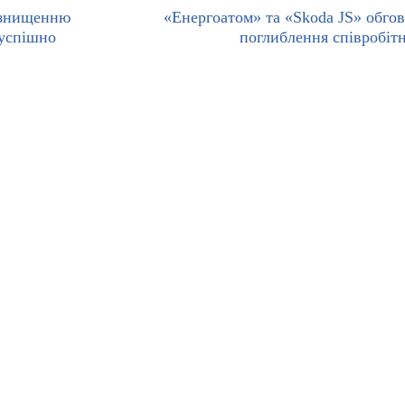
 знищенню
«Енергоатом» та «Skoda JS» обго
успішно
поглиблення співробіт