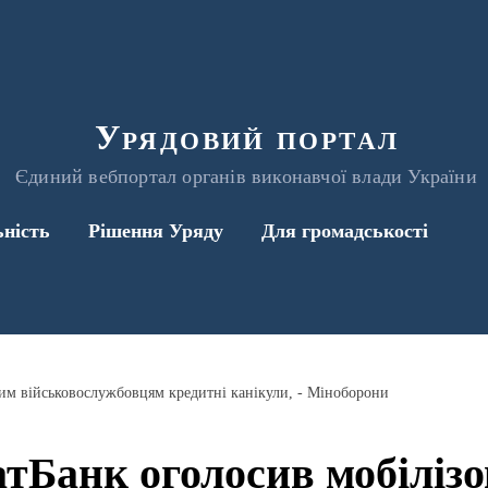
Урядовий портал
Єдиний вебпортал органів виконавчої влади України
ьність
Рішення Уряду
Для громадськості
им військовослужбовцям кредитні канікули, - Міноборони
тБанк оголосив мобіліз