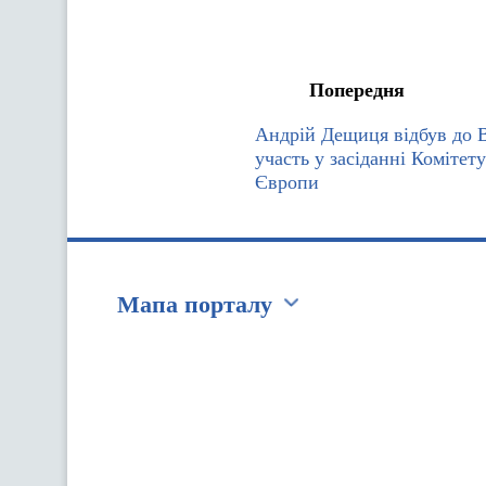
Попередня
Андрій Дещиця відбув до В
участь у засіданні Комітету
Європи
Мапа порталу
Перейти на сайт Ukraine.ua