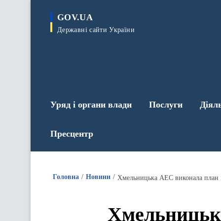
до
основного
GOV.UA
вмісту
Державні сайти України
Уряд і органи влади
Послуги
Діял
Пресцентр
Головна
Новини
Хмельницька АЕС виконала план і
Хмельницька