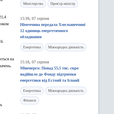
Міністерства
Прем'єр-міністр
21,4
,
15:39
07 серпня
локом
Німеччина передала Хмельниччині
12 одиниць енергетичного
обладнання
ї.
Енергетика
Міжнародна діяльність
иться на
,
15:18
07 серпня
начень.
Міненерго: Понад 55,5 тис. євро
надійшло до Фонду підтримки
енергетики від Естонії та Іспанії
Енергетика
Міжнародна діяльність
Фінанси
ть