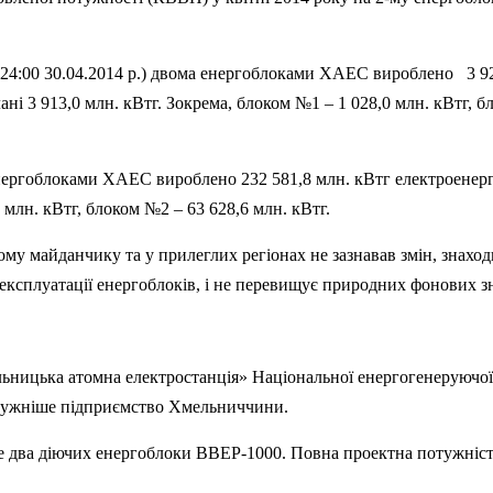
а 24:00 30.04.2014 р.) двома енергоблоками ХАЕС вироблено
3 9
ані 3 913,0 млн. кВтг. Зокрема, блоком №1 – 1 028,0 млн. кВтг, б
нергоблоками ХАЕС вироблено 232 581,8 млн. кВтг електроенергі
 млн. кВтг, блоком №2 – 63 628,6 млн. кВтг.
му майданчику та у прилеглих регіонах не зазнавав змін, знаход
 експлуатації енергоблоків, і не перевищує природних фонових з
ьницька атомна електростанція» Національної енергогенеруючої
отужніше підприємство Хмельниччини.
е два діючих енергоблоки ВВЕР-1000. Повна проектна потужніс