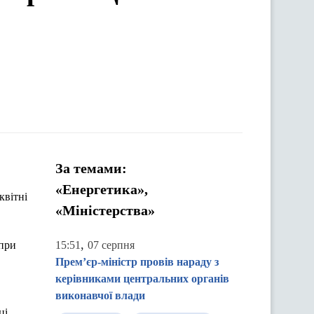
За темами:
«Енергетика»,
квітні
«Міністерства»
,
 при
15:51
07 серпня
Прем’єр-міністр провів нараду з
керівниками центральних органів
виконавчої влади
ці