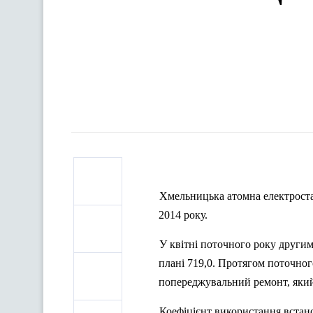
Хмельницька атомна електростан
2014 року.
У квітні поточного року други
плані 719,0. Протягом поточног
попереджувальний ремонт, який 
Коефіцієнт використання встано