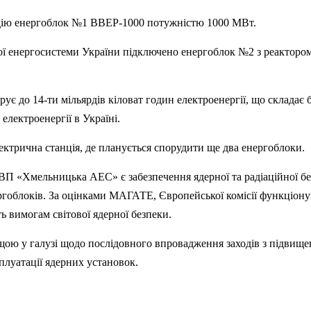
 дію енергоблок №1 ВВЕР-1000 потужністю 1000 МВт.
ної енергосистеми України підключено енергоблок №2 з реакторо
 до 14-ти мільярдів кіловат годин електроенергії, що складає 
електроенергії в Україні.
ктрична станція, де планується спорудити ще два енергоблоки.
ВП «Хмельницька АЕС» є забезпечення ядерної та радіаційної бе
ергоблоків. За оцінками МАГАТЕ, Європейської комісії функціон
 вимогам світової ядерної безпеки.
ою у галузі щодо послідовного впровадження заходів з підвище
плуатації ядерних установок.