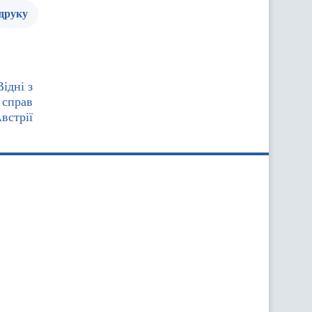
 друку
ідні з
 справ
встрії