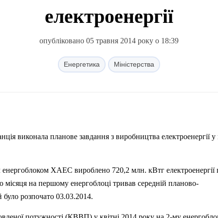
електроенергії
опубліковано 05 травня 2014 року о 18:39
Енергетика
Міністерства
ція виконала планове завдання з виробництва електроенергії у 
м енергоблоком ХАЕС вироблено 720,2 млн. кВтг електроенергії
о місяця на першому енергоблоці тривав середній планово-
було розпочато 03.03.2014.
вленої потужності (КВВП) у квітні 2014 року на 2-му енергобло