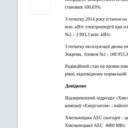
становив 100,03%.
З початку 2014 року (станом н
млн. кВтг електроенергії при пл
№2 – 2 893,3 млн. кВтг.
З початку експлуатації двома е
Зокрема,
блоком №1 - 168 953,3
Радіаційний стан на промислово
рівні, відповідному нормальній
Довідково
Відокремлений підрозділ «Хмел
компанії «Енергоатом» - найп
Хмельницька АЕС сьогодні – ц
Хмельницької АЕС
4000 МВт.