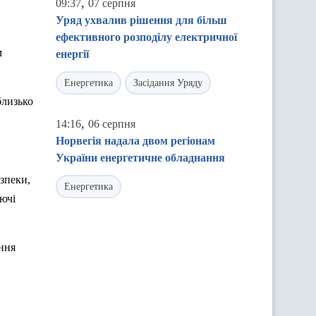
,
09:37
07 серпня
Уряд ухвалив рішення для більш
ефективного розподілу електричної
м
енергії
Енергетика
Засідання Уряду
близько
,
14:16
06 серпня
Норвегія надала двом регіонам
України енергетичне обладнання
зпеки,
Енергетика
уючі
ння