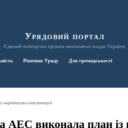
Урядовий портал
Єдиний вебпортал органів виконавчої влади України
ьність
Рішення Уряду
Для громадськості
з виробництва електроенергії
 АЕС виконала план із