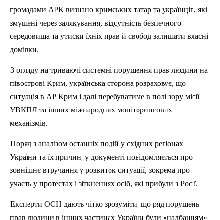
громадами АРК визнано кримських татар та українців, які
змушені через залякування, відсутність безпечного
середовища та утиски їхніх прав й свобод залишати власні
домівки.
З огляду на триваючі системні порушення прав людини на
півострові Крим, українська сторона розраховує, що
ситуація в АР Крим і далі перебуватиме в полі зору місії
УВКПЛ та інших міжнародних моніторингових
механізмів.
Поряд з аналізом останніх подій у східних регіонах
України та їх причин, у документі повідомляється про
зовнішнє втручання у розвиток ситуації, зокрема про
участь у протестах і зіткненнях осіб, які прибули з Росії.
Експерти ООН дають чітко зрозуміти, що ряд порушень
прав людини в інших частинах України були «надбанням»