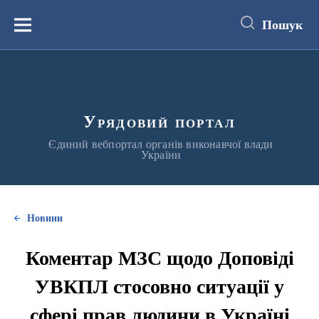
до
основного
Пошук
вмісту
Меню
Урядовий портал
Єдиний вебпортал органів виконавчої влади
України
Новини
Коментар МЗС щодо Доповіді
УВКПЛ стосовно ситуації у
сфері прав людини в Україні