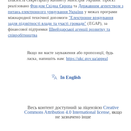
Власність Секретаріату Кабінету Міністрів України. Проєкт
реалізовано
Фондом Східна Європа
та
Державним агентством з
питань електронного урядування України
у межах програми
міжнародної технічної допомоги
"Електронне врядування
задля підзвітності влади та участі громади"
(EGAP), за
фінансової підтримки
Швейцарської агенції розвитку та
співробітництва
Якщо ви маєте зауваження або пропозиції, будь
ласка, напишіть нам:
https://ukc.gov.ua/appeal
In English
Весь контент доступний за ліцензією
Creative
Commons Attribution 4.0 International license
, якщо
не зазначено інше