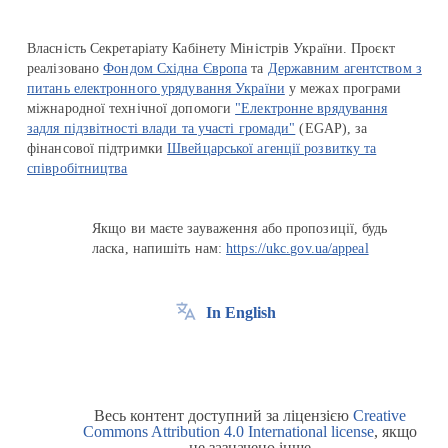
Власність Секретаріату Кабінету Міністрів України. Проєкт
реалізовано
Фондом Східна Європа
та
Державним агентством з
питань електронного урядування України
у межах програми
міжнародної технічної допомоги
"Електронне врядування
задля підзвітності влади та участі громади"
(EGAP), за
фінансової підтримки
Швейцарської агенції розвитку та
співробітництва
Якщо ви маєте зауваження або пропозиції, будь
ласка, напишіть нам:
https://ukc.gov.ua/appeal
In English
Весь контент доступний за ліцензією
Creative
Commons Attribution 4.0 International license
, якщо
не зазначено інше