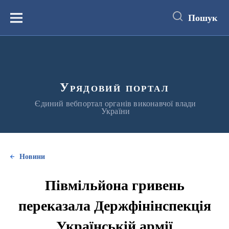
до
основного
Пошук
вмісту
Меню
Урядовий портал
Єдиний вебпортал органів виконавчої влади
України
Новини
Півмільйона гривень
переказала Держфінінспекція
Українській армії