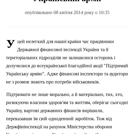
опубліковано 08 квітня 2014 року о 10:35
У
цей нелегкий для нашої країни час працівники
Державної фінансової інспекції України та її
територіальних підрозділів не залишилися осторонь і
долучилися до всеукраїнської благодійної акції "Підтримай
Українську армію".
Адже фінансові інспектори та аудитори
не з розмов знають
про
потреби військовиків.
П
ідтримати не лише морально, а й матеріально, тих, хто,
ризикуючи власним здоров'ям та життям, оберігає сьогодні
Україну, вартові державних фінансів вирішили,
переказавши їм свій одноденний заробіток. Тож від
Держфінінспекції на рахунок Міністерства оборони