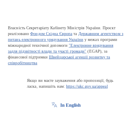
Власність Секретаріату Кабінету Міністрів України. Проєкт
реалізовано
Фондом Східна Європа
та
Державним агентством з
питань електронного урядування України
у межах програми
міжнародної технічної допомоги
"Електронне врядування
задля підзвітності влади та участі громади"
(EGAP), за
фінансової підтримки
Швейцарської агенції розвитку та
співробітництва
Якщо ви маєте зауваження або пропозиції, будь
ласка, напишіть нам:
https://ukc.gov.ua/appeal
In English