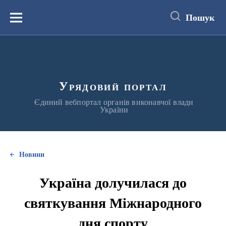
до
основного
Пошук
вмісту
Меню
Урядовий портал
Єдиний вебпортал органів виконавчої влади
України
Новини
Україна долучилася до
святкування Міжнародного
дня спорту