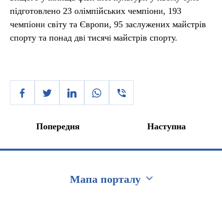
підготовлено 23 олімпійських чемпіон
, 193
и
чемпіон
світу та Європи, 95 заслужених майстрів
и
спорту та понад дв
тисяч
майстрів спорту.
і
і
Попередня
Наступна
Мапа порталу
Перейти на сайт Ukraine.ua