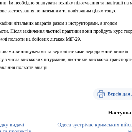
ини. Їм необхідно опанувати техніку
п
ілотування та навігації на
ойове застосування по наземним та повітряним цілям тощо.
абіни літальних апараті
в
разом з інструкторами, а згодом
ьоти.
П
ісля закінчення льотної практики вони пройдуть курс тео
мчі польоти на бойових літаках МіГ-29.
отчиками-винищувачами та вертолітниками аеродромний вишкіл
су з числа військових штурманів, льотчиків
в
ійськово-транспорт
авління польотів авіації.
Версія для
Наступна
дку видачі
Одеса зустрічає кримських війс
 та продуктів
м