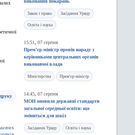
виконання покарань
 малих
Закон і право
Засідання Уряду
Освіта і наука
ретичної
,
15:51
07 серпня
Прем’єр-міністр провів нараду з
керівниками центральних органів
ної
виконавчої влади
Міністерства
Прем'єр-міністр
,
14:45
07 серпня
 друку
МОН оновило державні стандарти
загальної середньої освіти: що
зміниться для шкіл
ькових
Засідання Уряду
Освіта і наука
оряків