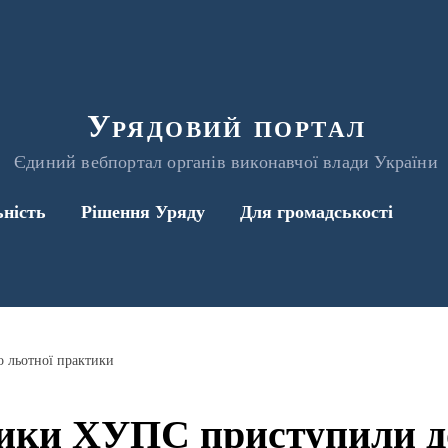
Урядовий портал
Єдиний вебпортал органів виконавчої влади України
ьність
Рішення Уряду
Для громадськості
 льотної практики
ики ХУПС приступили до