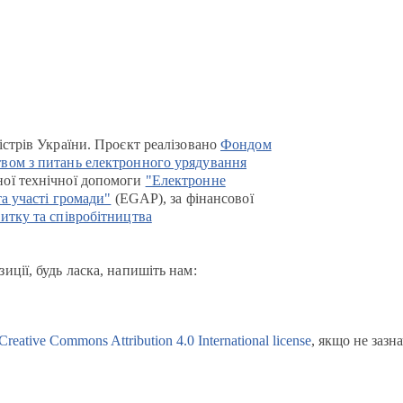
істрів України. Проєкт реалізовано
Фондом
вом з питань електронного урядування
ої технічної допомоги
"Електронне
та участі громади"
(EGAP), за фінансової
итку та співробітництва
иції, будь ласка, напишіть нам:
Creative Commons Attribution 4.0 International license
, якщо не зазн