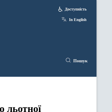
Доступність
In English
Пошук
 льотної