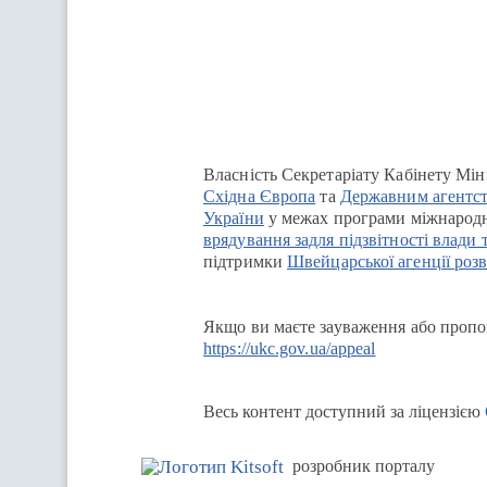
Перейти на сайт Ukraine.ua
Власність Секретаріату Кабінету Мін
Східна Європа
та
Державним агентст
України
у межах програми міжнародн
врядування задля підзвітності влади 
підтримки
Швейцарської агенції розв
Якщо ви маєте зауваження або пропоз
https://ukc.gov.ua/appeal
Весь контент доступний за ліцензією
розробник порталу