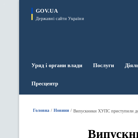
до
основного
GOV.UA
вмісту
Державні сайти України
Уряд і органи влади
Послуги
Діял
Пресцентр
Головна
Новини
Випускники ХУПС приступили до
Випускн