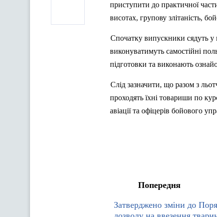
приступити до практичної част
висотах, групову злітаність, б
Спочатку випускники сядуть у к
виконуватимуть самостійні пол
підготовки та виконають ознайо
Слід зазначити, що разом з ль
проходять їхні товариши по кур
авіації та офіцерів бойового упр
Попередня
Затверджено зміни до Поря
дозволу на ввезення тварин