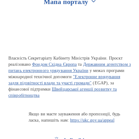
Мапа порталу
Перейти на сайт Ukraine.ua
Власність Секретаріату Кабінету Міністрів України. Проєкт
реалізовано
Фондом Східна Європа
та
Державним агентством з
питань електронного урядування України
у межах програми
міжнародної технічної допомоги
"Електронне врядування
задля підзвітності влади та участі громади"
(EGAP), за
фінансової підтримки
Швейцарської агенції розвитку та
співробітництва
Якщо ви маєте зауваження або пропозиції, будь
ласка, напишіть нам:
https://ukc.gov.ua/appeal