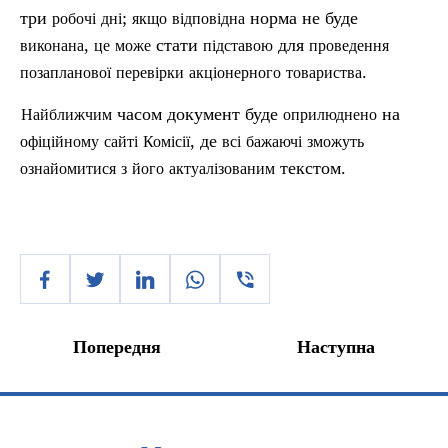
три
;
норма не буде
робочі
дні
якщо
відповідна
,
стати
для
виконана
це
може
п
ідставою
проведення
.
позапланової
перевірки
акціонерного
товариства
часом документ буде
на
Найближчим
оприлюднено
, де
офіційному
сайті
Комісії
вс
і
бажаючі
зможуть
текстом.
ознайомитися
з
його
актуалізованим
Попередня
Наступна