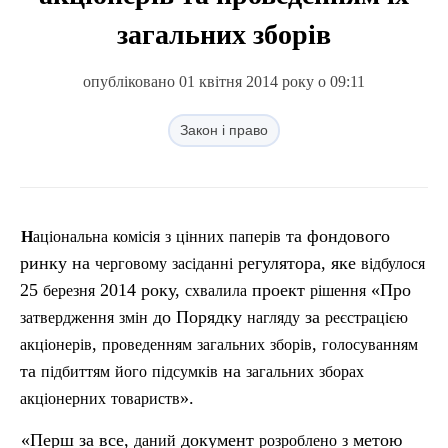
загальних зборів
опубліковано 01 квітня 2014 року о 09:11
Закон і право
та фондового
Національна
комісія
з
цінних
паперів
ринку на
регулятора, яке
черговому
засіданні
відбулося
25
2014 року,
проект
«Про
березня
схвалила
р
ішення
до Порядку
за
затвердження
змін
нагляду
реєстрацією
,
,
акціонерів
проведенням
загальних
зборів
голосуванням
та
на
підбиттям
його
підсумків
загальних
зборах
».
акціонерних
товариств
«Перш за все,
документ
метою
даний
розроблено
з