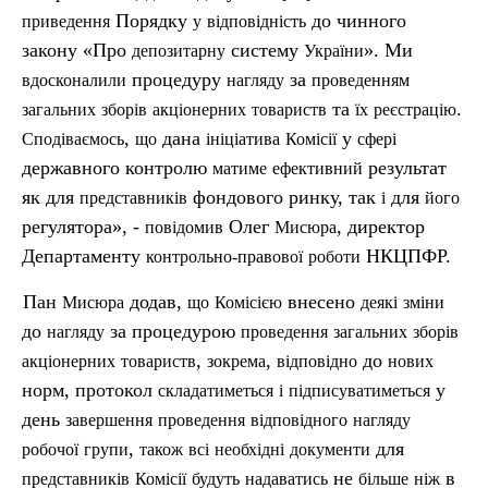
Порядку
до чинного
приведення
у
відповідність
закону «Про
систему
». Ми
депозитарну
України
процедуру
за
вдосконалили
нагляду
проведенням
та
.
загальних
зборів
акціонерних
товариств
їх
реєстрацію
,
дана
у
Сподіваємось
що
ініціатива
Комісії
сфері
державного контролю
результат
матиме
ефективний
як для
фондового ринку, так
для
представникі
в
і
його
регулятора», -
Олег
, директор
повідомив
Мисюра
Департаменту
НКЦПФР.
контрольно-правової
роботи
Пан
додав,
внесено
Мисюра
що
Комісією
деякі
зміни
до
за процедурою
нагляду
проведення
загальних
зборів
,
,
до
акціонерних
товариств
зокрема
відповідно
нових
норм, протокол
у
складатиметься
і
п
ідписуватиметься
день
завершення
проведення
відповідного
нагляду
,
для
робочої
групи
також
всі
необхідні
документи
не
в
представників
Комісії
будуть
надаватись
більше
ніж