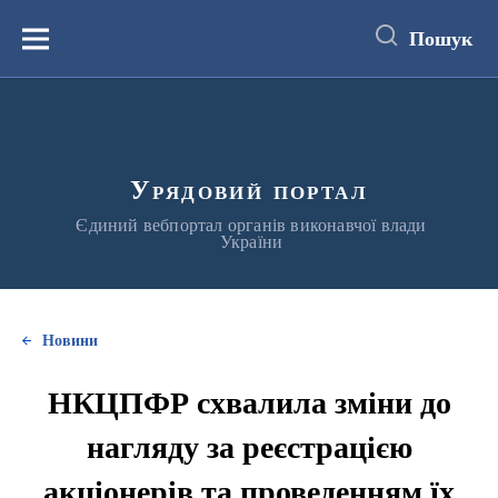
до
основного
Пошук
вмісту
Меню
Урядовий портал
Єдиний вебпортал органів виконавчої влади
України
Новини
НКЦПФР схвалила зміни до
нагляду за реєстрацією
акціонерів та проведенням їх