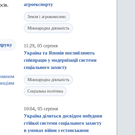
агроекспорту
сів.
Земля і агрокомплекс
Міжнародна діяльність
 друку
,
11:29
05 серпня
Україна та Японія поглиблюють
співпрацю у модернізації системи
соціального захисту
томним
Міжнародна діяльність
анціям
Соціальна політика
,
10:04
05 серпня
Україна ділиться досвідом побудови
стійкої системи соціального захисту
в умовах війни з естонськими