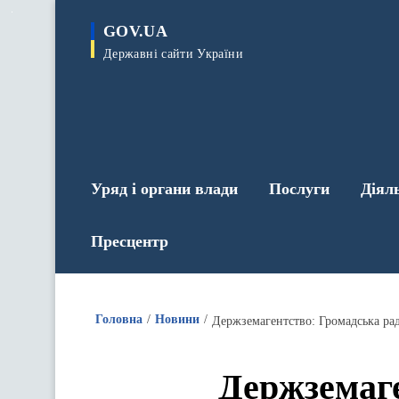
до
основного
GOV.UA
вмісту
Державні сайти України
Уряд і органи влади
Послуги
Діял
Пресцентр
Головна
Новини
Держземагентство: Громадська рада
Держземаге