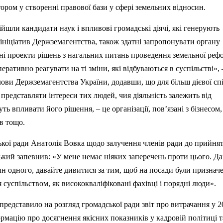
тором у створенні правової бази у сфері земельних відносин.
ійшли кандидати наук і впливові громадські діячі, які генерують
ініціатив Держземагентства, також здатні запропонувати органу
йні проекти
р
ішень з нагальних питань проведення земельної реф
еративно реагувати на ті зміни, які відбуваються в суспільстві», 
ови Держземагентства України, додавши, що для більш дієвої сп
 представляти інтереси тих людей, чия діяльність залежить від
уть впливати його
р
ішення, – це організації,
пов’язан
і з бізнесом,
ів тощо.
кої ради Анатолія Вовка щодо залучення членів ради до прийня
ький запевнив: «У мене
нема
є ніяких заперечень проти цього. Д
ин одного, давайте дивитися за тим, щоб
на
посади були призначе
 суспільством, як висококваліфіковані фахівці і порядні люди».
представило на розгляд громадської ради звіт про витрачання у 2
рмацію про досягнення якісних показників у кадровій політиці т