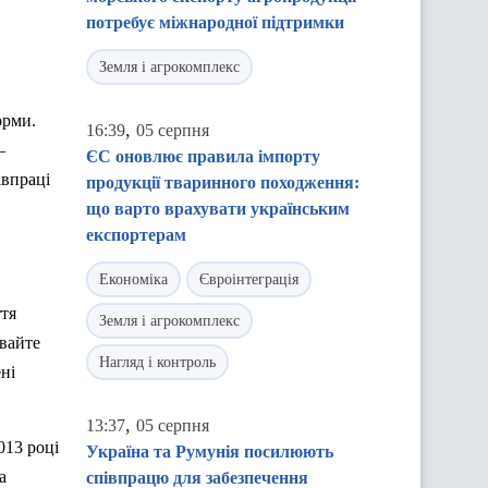
потребує міжнародної підтримки
Земля і агрокомплекс
орми.
,
16:39
05 серпня
–
ЄС оновлює правила імпорту
івпраці
продукції тваринного походження:
що варто врахувати українським
експортерам
Економіка
Євроінтеграція
ття
Земля і агрокомплекс
авайте
Нагляд і контроль
ні
,
13:37
05 серпня
013 році
Україна та Румунія посилюють
а
співпрацю для забезпечення