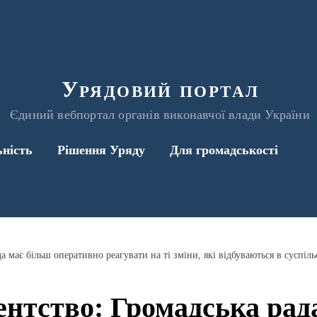
Урядовий портал
Єдиний вебпортал органів виконавчої влади України
ьність
Рішення Уряду
Для громадськості
 має більш оперативно реагувати на ті зміни, які відбуваються в суспіль
нтство: Громадська рад