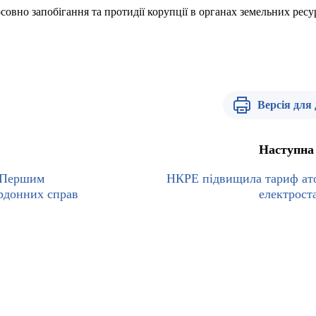
совно запобігання та протидії корупції в органах земельних ресур
Версія для
Наступна
з Першим
НКРЕ підвищила тариф а
ордонних справ
електрост