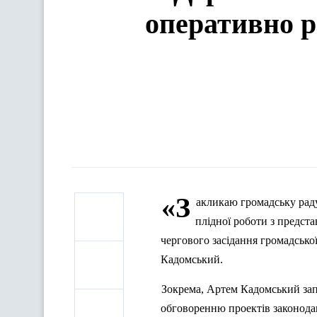
оперативно ре
«З
акликаю громадську раду
пл
ідної роботи з предста
чергового засідання громадськ
Кадомський.
Зокрема, Артем Кадомський за
обговоренню проектів законода