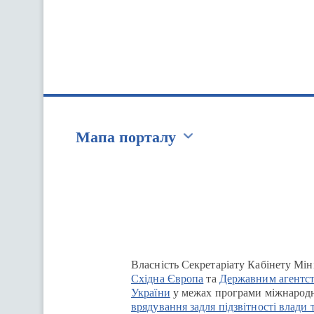
Мапа порталу
Перейти на сайт Ukraine.ua
Власність Секретаріату Кабінету Мін
Східна Європа
та
Державним агентст
України
у межах програми міжнародн
врядування задля підзвітності влади 