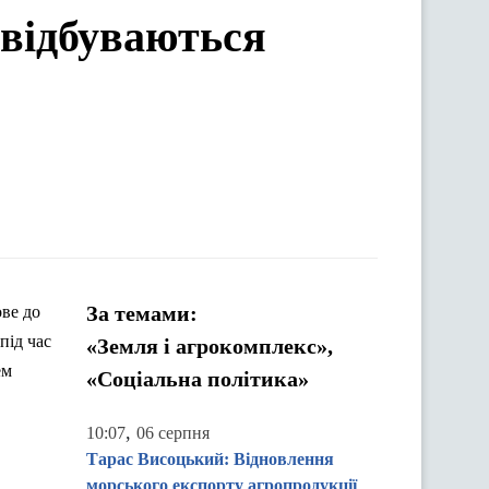
і відбуваються
За темами:
ове до
під час
«Земля і агрокомплекс»,
ем
«Соціальна політика»
,
10:07
06 серпня
Тарас Висоцький: Відновлення
морського експорту агропродукції