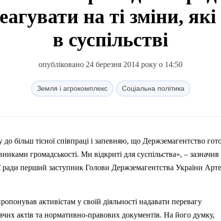
агувати на ті зміни, як
в суспільстві
опубліковано 24 березня 2014 року о 14:50
Земля і агрокомплекс
Соціальна політика
 до більш тісної співпраці і запевняю, що Держземагентство гот
вниками громадськості. Ми відкриті для суспільства», – зазначив 
ої ради перший заступник Голови Держземагентства України Арт
пропонував активістам у
своїй
діяльності надавати перевагу
вчих актів та нормативно-правових документів. На його думку,