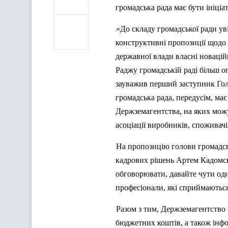
громадська рада має бути ініціа
«До складу громадської ради ув
конструктивні пропозиції щодо 
державної влади власні новаці
Раджу громадській раді більш оп
зауважив перший заступник Гол
громадська рада, передусім, має
Держземагентства, на яких мож
асоціації виробників, споживач
На пропозицію голови громадсь
кадрових
р
ішень Артем Кадомс
обговорювати, давайте чути од
професіонали,
як
і сприймаються
Разом з тим, Держземагентство 
бюджетних коштів, а також інфо