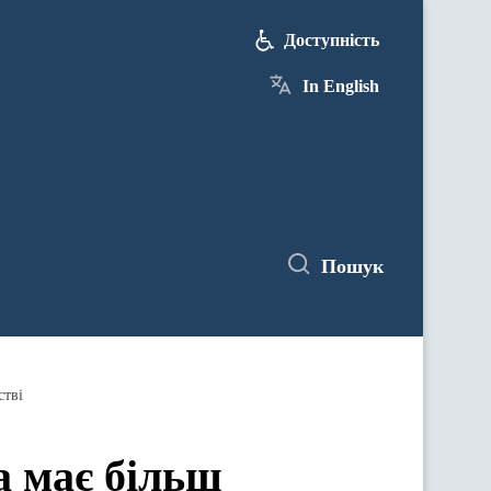
Доступність
In English
Пошук
стві
а має більш