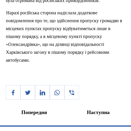
була
отримана
від
російських
прикордонникі
в
.
Наразі
російська
сторона
надіслала
додаткове
повідомлення
про те,
що
здійснення
пропуску
громадян
в
місцевих
пунктах пропуску
відбуватиметься
лише
в
п
ішому
порядку, а в
місцевому
пункті
пропуску
«
Олександрівка
»,
що
на
ділянці
відповідальності
Харківського
загону в
пішому
порядку
і
рейсовими
автобусами.
Попередня
Наступна