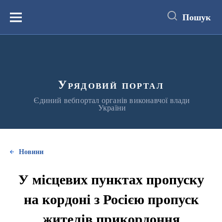
до
основного
Пошук
вмісту
Меню
Урядовий портал
Єдиний вебпортал органів виконавчої влади
України
Новини
У місцевих пунктах пропуску
на кордоні з Росією пропуск
жителів прикордоння