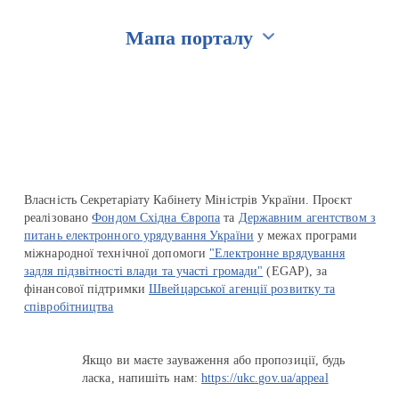
Мапа порталу
Перейти на сайт Ukraine.ua
Власність Секретаріату Кабінету Міністрів України. Проєкт
реалізовано
Фондом Східна Європа
та
Державним агентством з
питань електронного урядування України
у межах програми
міжнародної технічної допомоги
"Електронне врядування
задля підзвітності влади та участі громади"
(EGAP), за
фінансової підтримки
Швейцарської агенції розвитку та
співробітництва
Якщо ви маєте зауваження або пропозиції, будь
ласка, напишіть нам:
https://ukc.gov.ua/appeal