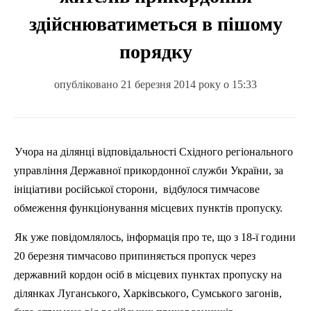
здійснюватиметься в пішому
порядку
опубліковано 21 березня 2014 року о 15:33
Учора
на
ділянці
відповідальності
Східного
регіонального
управління
Д
ержавної
прикордонної
служби
України
, за
ініціативи
російської
сторони
,
відбулося
тимчасове
обмеження
функціонування
місцевих
пунктів
пропуску.
Як уже
повідомлялось
,
інформація
про те,
що
з
18-ї
години
20
березня
тимчасово
припиняється
пропуск через
державний
кордон
осіб
в
місцевих
пунктах пропуску на
ділянках
Луганського
,
Харківського
,
Сумського
загонів
,