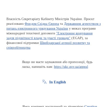
Власність Секретаріату Кабінету Міністрів України. Проєкт
реалізовано
Фондом Східна Європа
та
Державним агентством з
питань електронного урядування України
у межах програми
міжнародної технічної допомоги
"Електронне врядування
задля підзвітності влади та участі громади"
(EGAP), за
фінансової підтримки
Швейцарської агенції розвитку та
співробітництва
Якщо ви маєте зауваження або пропозиції, будь
ласка, напишіть нам:
https://ukc.gov.ua/appeal
In English
Весь контент доступний за ліцензією
Creative