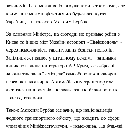
. Так,
,
автономії
можливо
із
вимушеними
затримками
але
до
кримчани
зможуть
дістатися
будь-якого
куточка
», -
Максим
.
України
наголосив
Бурбак
За словами
, на
не
Міністра
сьогодні
приймає
рейси
з
та
«
» -
Києва
інших
мі
ст
України
аеропорт
Сімферополь
через
.
неможливість
гарантування
безпеки
польотів
ж
у штатному
–
Залізниця
працює
режимі
затримки
на
АР
, де
виникають
лише
території
Крим
озброєні
загони так
«
»
званої
місцевої
самооборони
проводять
.
транспортом
перевірки
пасажирів
Автомобільним
на
, не
на
на
дістатися
п
івострів
зважаючи
блок-пости
трасах,
.
теж
можна
Максим
,
Також
Бурбак
зазначив
що
націоналізація
,
входить до
жодного
транспортного
об’єкту
що
сфери
, -
. На
управління
Мініфраструктури
неможлива
будь-як
і