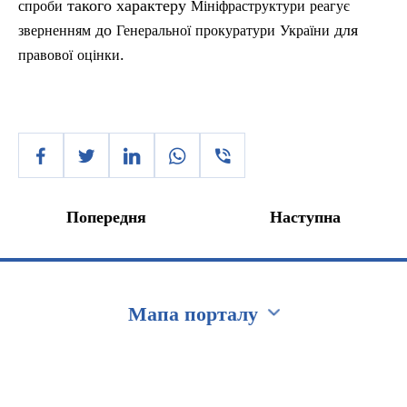
такого характеру
спроби
Мініфраструктури
реагує
до
для
зверненням
Генеральної
прокуратури
України
.
правової
оцінки
Попередня
Наступна
Мапа порталу
Перейти на сайт Ukraine.ua