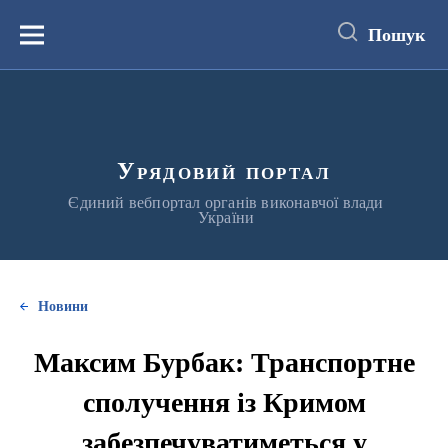
до
основного
Пошук
вмісту
Меню
Урядовий портал
Єдиний вебпортал органів виконавчої влади
України
Новини
Максим Бурбак: Транспортне
сполучення із Кримом
забезпечуватиметься у