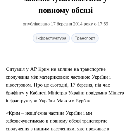
повному обсязі
опубліковано 17 березня 2014 року о 17:59
Інфраструктура
Транспорт
у АР
не
на
Ситуація
Крим
вплине
транспортне
материковою
сполучення
між
частиною
України
і
. Про
, 17
,
час
п
івостровом
це
сьогодні
березня
п
ід
у
брифінгу
Кабінеті
Міністрів
України
повідомив
Міністр
Максим
.
інфраструктури
України
Бурбак
«
–
ми
Крим
невід’ємна
частина
України
і
в
забезпечуватимемо
повному
обсязі
транспортне
нашим
, яке
сполучення
з
населенням
проживає
в