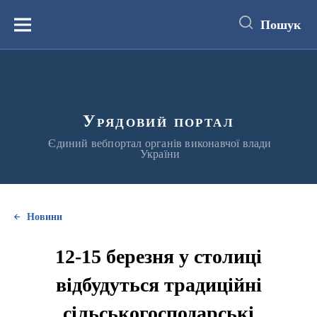
до
основного
Пошук
вмісту
Меню
Урядовий портал
Єдиний вебпортал органів виконавчої влади
України
Новини
12-15 березня у столиці
відбудуться традиційні
сільськогосподарські