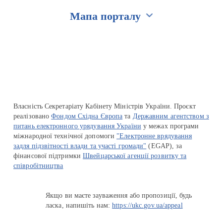
Мапа порталу
Перейти на сайт Ukraine.ua
Власність Секретаріату Кабінету Міністрів України. Проєкт
реалізовано
Фондом Східна Європа
та
Державним агентством з
питань електронного урядування України
у межах програми
міжнародної технічної допомоги
"Електронне врядування
задля підзвітності влади та участі громади"
(EGAP), за
фінансової підтримки
Швейцарської агенції розвитку та
співробітництва
Якщо ви маєте зауваження або пропозиції, будь
ласка, напишіть нам:
https://ukc.gov.ua/appeal