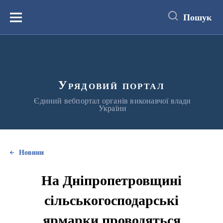
до
основного
Пошук
вмісту
Меню
Урядовий портал
Єдиний вебпортал органів виконавчої влади
України
Новини
На Дніпропетровщині
сільськогосподарські
ярмарки проводяться