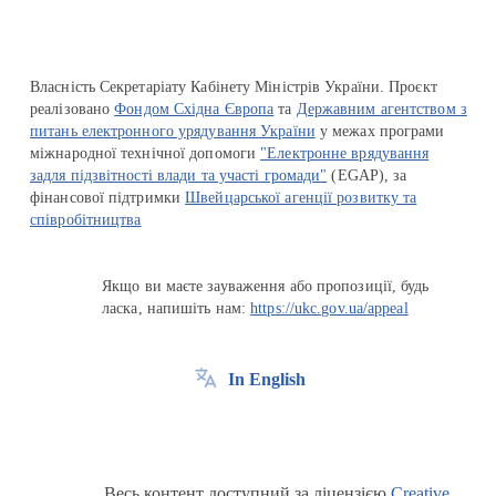
Власність Секретаріату Кабінету Міністрів України. Проєкт
реалізовано
Фондом Східна Європа
та
Державним агентством з
питань електронного урядування України
у межах програми
міжнародної технічної допомоги
"Електронне врядування
задля підзвітності влади та участі громади"
(EGAP), за
фінансової підтримки
Швейцарської агенції розвитку та
співробітництва
Якщо ви маєте зауваження або пропозиції, будь
ласка, напишіть нам:
https://ukc.gov.ua/appeal
In English
Весь контент доступний за ліцензією
Creative