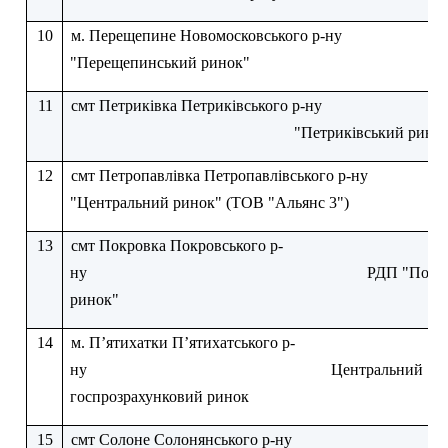
10
м. Перещепине Новомосковського р-ну
"Перещепинський ринок"
11
смт Петриківка Петриківського р-ну
"Петриківський рино
12
смт Петропавлівка Петропавлівського р-ну
"Центральний ринок" (ТОВ "Альянс 3")
13
смт Покровка Покровського р-
ну
РДП "Покр
ринок"
14
м. П’ятихатки П’ятихатського р-
ну
Центральний
госпрозрахунковий ринок
15
смт Солоне Солонянського р-ну