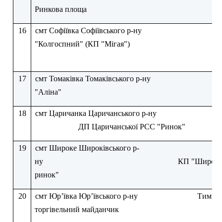
Ринкова площа
16
смт Софіївка Софіївського р-ну
"Колгоспний" (КП "Мігая")
17
смт Томаківка Томаківського р-ну
"Аліна"
18
смт Царичанка Царичанського р-ну
ДП Царичанської РСС "Ринок"
19
смт Широке Широківського р-
ну
КП "Широкі
ринок"
20
смт Юр’ївка Юр’ївського р-ну
Тимча
торгівельний майданчик