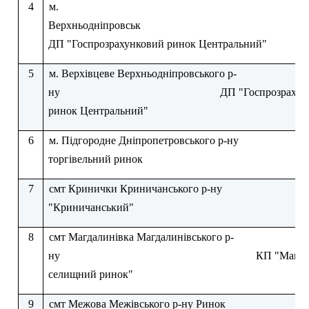
4
м.
Верхньодніпровськ
ДП "Госпрозрахунковий ринок Центральний"
5
м. Верхівцеве Верхньодніпровського р-
ну
ДП "Госпрозрахун
ринок Центральний"
6
м. Підгородне Дніпропетровського р-ну
торгівельний ринок
7
смт Кринички Криничанського р-ну
"Криничанський"
8
смт Магдалинівка Магдалинівського р-
ну
КП "Магда
селищний ринок"
9
смт Межова Межівського р-ну Ринок