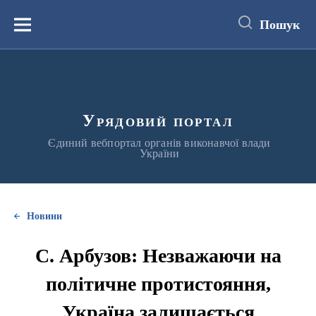
до
основного
Пошук
вмісту
Меню
Урядовий портал
Єдиний вебпортал органів виконавчої влади
України
Новини
С. Арбузов: Незважаючи на
політичне протистояння,
Україна залишається