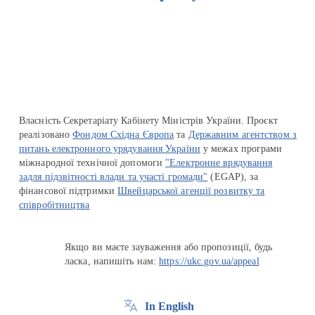
Перейти на сайт Ukraine.ua
Власність Секретаріату Кабінету Міністрів України. Проєкт
реалізовано
Фондом Східна Європа
та
Державним агентством з
питань електронного урядування України
у межах програми
міжнародної технічної допомоги
"Електронне врядування
задля підзвітності влади та участі громади"
(EGAP), за
фінансової підтримки
Швейцарської агенції розвитку та
співробітництва
Якщо ви маєте зауваження або пропозиції, будь
ласка, напишіть нам:
https://ukc.gov.ua/appeal
In English