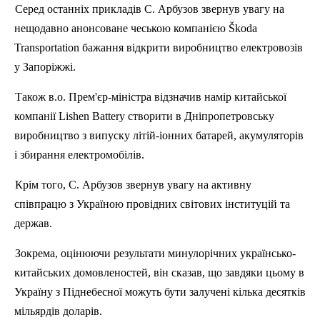
Серед останніх прикладів С. Арбузов звернув увагу на
нещодавно анонсоване чеською компанією
Škoda
Transportation
бажання відкрити виробництво електровозів
у Запоріжжі.
Також
в.о
. Прем'єр-міністра відзначив намір китайської
компанії
Lishen
Battery
створити в Дніпропетровську
виробництво з випуску літій-іонних батарей, акумуляторів
і збирання електромобілів.
Крім того, С. Арбузов звернув увагу на активну
співпрацю з Україною провідних світових інституцій та
держав.
Зокрема, оцінюючи результати минулорічних українсько-
китайських домовленостей, він сказав, що завдяки цьому в
Україну з Піднебесної можуть бути залучені кілька десятків
мільярдів доларів.